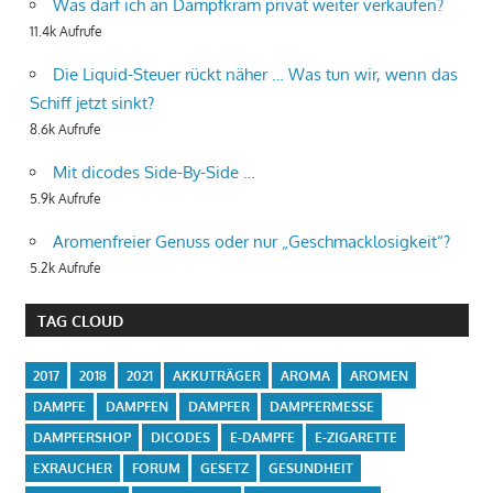
Was darf ich an Dampfkram privat weiter verkaufen?
11.4k Aufrufe
Die Liquid-Steuer rückt näher … Was tun wir, wenn das
Schiff jetzt sinkt?
8.6k Aufrufe
Mit dicodes Side-By-Side …
5.9k Aufrufe
Aromenfreier Genuss oder nur „Geschmacklosigkeit“?
5.2k Aufrufe
TAG CLOUD
2017
2018
2021
AKKUTRÄGER
AROMA
AROMEN
DAMPFE
DAMPFEN
DAMPFER
DAMPFERMESSE
DAMPFERSHOP
DICODES
E-DAMPFE
E-ZIGARETTE
EXRAUCHER
FORUM
GESETZ
GESUNDHEIT