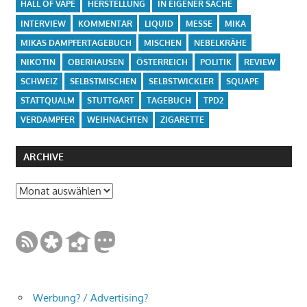
HALL OF VAPE
HERSTELLUNG
IN EIGENER SACHE
INTERVIEW
KOMMENTAR
LIQUID
MESSE
MIKA
MIKAS DAMPFERTAGEBUCH
MISCHEN
NEBELKRÄHE
NIKOTIN
OBERHAUSEN
ÖSTERREICH
POLITIK
REVIEW
SCHWEIZ
SELBSTMISCHEN
SELBSTWICKLER
SQUAPE
STATTQUALM
STUTTGART
TAGEBUCH
TPD2
VERDAMPFER
WEIHNACHTEN
ZIGARETTE
ARCHIVE
Archive
Werbung? / Advertising?