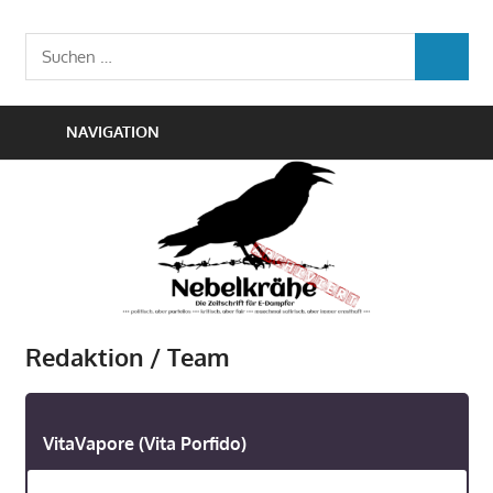
Zum
Die
Inhalt
Nebelkrähe
Suchen
Zeitschrift
SUCHEN
springen
nach:
für
E-
NAVIGATION
Dampfer
Redaktion / Team
VitaVapore (Vita Porfido)