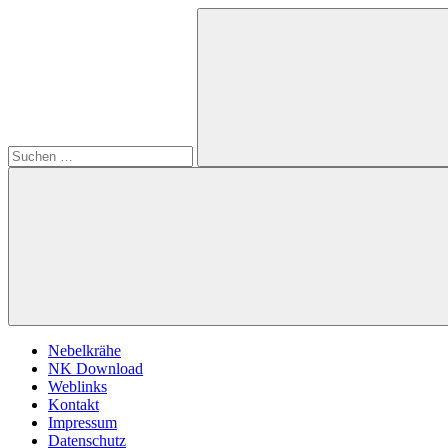
Zum
Suchen
Nebelkrähe
Die
Inhalt
nach:
Zeitschrift
springen
für
E-
Dampfer
Suchen
Nebelkrähe
NK Download
Weblinks
Kontakt
Impressum
Datenschutz