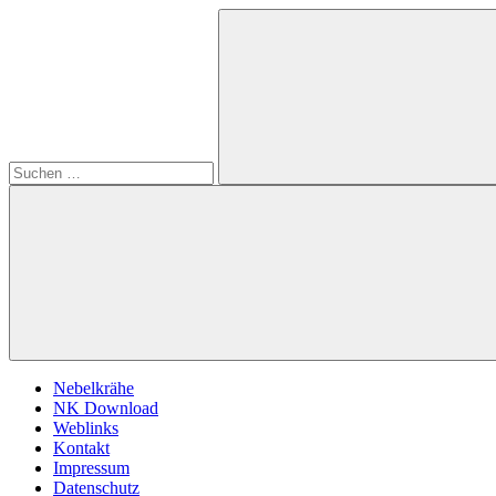
Zum
Suchen
Nebelkrähe
Die
Inhalt
nach:
Zeitschrift
springen
für
E-
Dampfer
Suchen
Nebelkrähe
NK Download
Weblinks
Kontakt
Impressum
Datenschutz