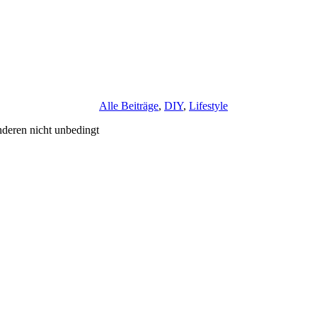
Alle Beiträge
,
DIY
,
Lifestyle
deren nicht unbedingt