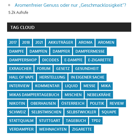
Aromenfreier Genuss oder nur „Geschmacklosigkeit“?
5.2k Aufrufe
TAG CLOUD
2017
2018
2021
AKKUTRÄGER
AROMA
AROMEN
DAMPFE
DAMPFEN
DAMPFER
DAMPFERMESSE
DAMPFERSHOP
DICODES
E-DAMPFE
E-ZIGARETTE
EXRAUCHER
FORUM
GESETZ
GESUNDHEIT
HALL OF VAPE
HERSTELLUNG
IN EIGENER SACHE
INTERVIEW
KOMMENTAR
LIQUID
MESSE
MIKA
MIKAS DAMPFERTAGEBUCH
MISCHEN
NEBELKRÄHE
NIKOTIN
OBERHAUSEN
ÖSTERREICH
POLITIK
REVIEW
SCHWEIZ
SELBSTMISCHEN
SELBSTWICKLER
SQUAPE
STATTQUALM
STUTTGART
TAGEBUCH
TPD2
VERDAMPFER
WEIHNACHTEN
ZIGARETTE