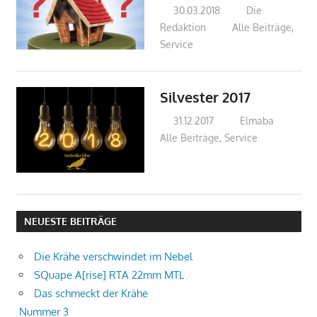
30.03.2018
Die
Redaktion
Alle Beiträge
,
Service
Silvester 2017
31.12.2017
Elmaba
Alle Beiträge
,
Service
NEUESTE BEITRÄGE
Die Krähe verschwindet im Nebel
SQuape A[rise] RTA 22mm MTL
Das schmeckt der Krähe
Nummer 3