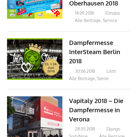
Oberhausen 2018
14.09.2018
Elmaba
Alle Beiträge
,
Service
Dampfermesse
InterSteam Berlin
2018
30.06.2018
Lilith
Alle Beiträge
,
Szene
Vapitaly 2018 – Die
Dampfermesse in
Verona
28.05.2018
Django
SixtyNine
Alle Beiträge
,