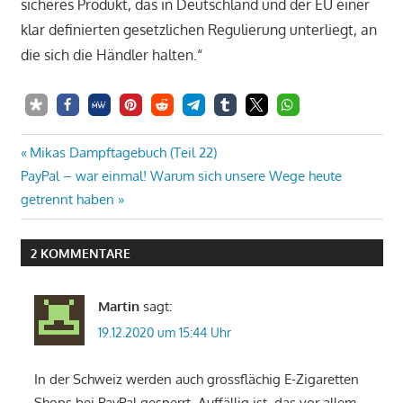
sicheres Produkt, das in Deutschland und der EU einer
klar definierten gesetzlichen Regulierung unterliegt, an
die sich die Händler halten.“
Beitrags-
Vorheriger
Mikas Dampftagebuch (Teil 22)
Nächster
Beitrag:
PayPal – war einmal! Warum sich unsere Wege heute
Navigation
Beitrag:
getrennt haben
2 KOMMENTARE
Martin
sagt:
19.12.2020 um 15:44 Uhr
In der Schweiz werden auch grossflächig E-Zigaretten
Shops bei PayPal gesperrt. Auffällig ist, das vor allem