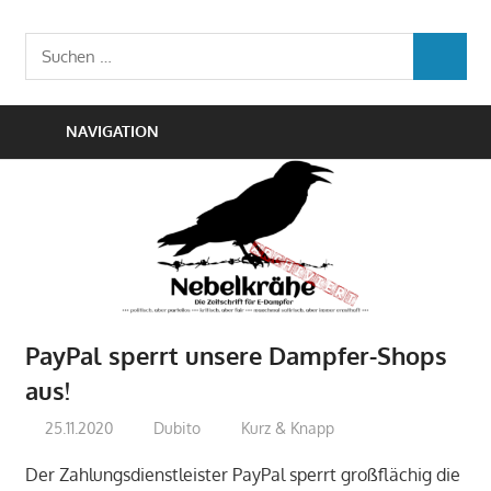
Zum
Die
Inhalt
Nebelkrähe
Suchen
Zeitschrift
SUCHEN
springen
nach:
für
E-
NAVIGATION
Dampfer
PayPal sperrt unsere Dampfer-Shops
aus!
25.11.2020
Dubito
Kurz & Knapp
Der Zahlungsdienstleister PayPal sperrt großflächig die