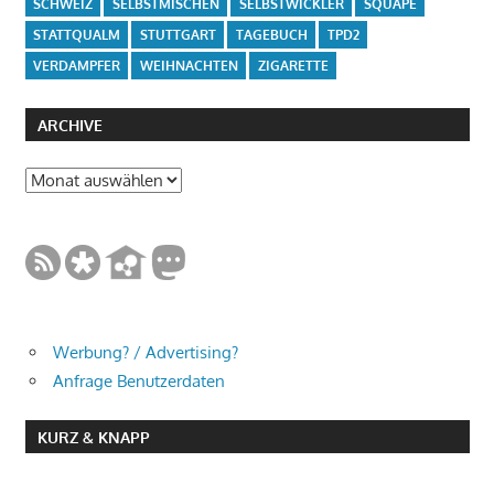
SCHWEIZ
SELBSTMISCHEN
SELBSTWICKLER
SQUAPE
STATTQUALM
STUTTGART
TAGEBUCH
TPD2
VERDAMPFER
WEIHNACHTEN
ZIGARETTE
ARCHIVE
Archive
Werbung? / Advertising?
Anfrage Benutzerdaten
KURZ & KNAPP