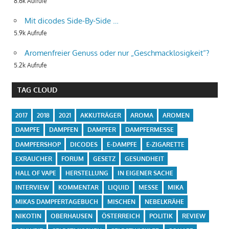
8.6k Aufrufe
Mit dicodes Side-By-Side …
5.9k Aufrufe
Aromenfreier Genuss oder nur „Geschmacklosigkeit“?
5.2k Aufrufe
TAG CLOUD
2017
2018
2021
AKKUTRÄGER
AROMA
AROMEN
DAMPFE
DAMPFEN
DAMPFER
DAMPFERMESSE
DAMPFERSHOP
DICODES
E-DAMPFE
E-ZIGARETTE
EXRAUCHER
FORUM
GESETZ
GESUNDHEIT
HALL OF VAPE
HERSTELLUNG
IN EIGENER SACHE
INTERVIEW
KOMMENTAR
LIQUID
MESSE
MIKA
MIKAS DAMPFERTAGEBUCH
MISCHEN
NEBELKRÄHE
NIKOTIN
OBERHAUSEN
ÖSTERREICH
POLITIK
REVIEW