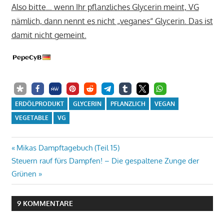
Also bitte… wenn Ihr pflanzliches Glycerin meint, VG
nämlich, dann nennt es nicht „veganes“ Glycerin. Das ist
damit nicht gemeint.
ERDÖLPRODUKT
GLYCERIN
PFLANZLICH
VEGAN
VEGETABLE
VG
Beitrags-
Vorheriger
Mikas Dampftagebuch (Teil 15)
Nächster
Beitrag:
Steuern rauf fürs Dampfen! – Die gespaltene Zunge der
Navigation
Beitrag:
Grünen
9 KOMMENTARE