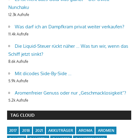
Nunchaku
12.3k Aufrufe
Was darf ich an Dampfkram privat weiter verkaufen?
11.4k Aufrufe
Die Liquid-Steuer rückt näher … Was tun wir, wenn das
Schiff jetzt sinkt?
8.6k Aufrufe
Mit dicodes Side-By-Side …
5.9k Aufrufe
Aromenfreier Genuss oder nur „Geschmacklosigkeit“?
5.2k Aufrufe
TAG CLOUD
2017
2018
2021
AKKUTRÄGER
AROMA
AROMEN