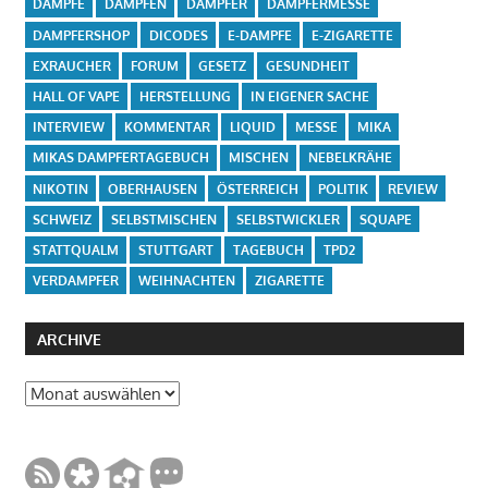
DAMPFE
DAMPFEN
DAMPFER
DAMPFERMESSE
DAMPFERSHOP
DICODES
E-DAMPFE
E-ZIGARETTE
EXRAUCHER
FORUM
GESETZ
GESUNDHEIT
HALL OF VAPE
HERSTELLUNG
IN EIGENER SACHE
INTERVIEW
KOMMENTAR
LIQUID
MESSE
MIKA
MIKAS DAMPFERTAGEBUCH
MISCHEN
NEBELKRÄHE
NIKOTIN
OBERHAUSEN
ÖSTERREICH
POLITIK
REVIEW
SCHWEIZ
SELBSTMISCHEN
SELBSTWICKLER
SQUAPE
STATTQUALM
STUTTGART
TAGEBUCH
TPD2
VERDAMPFER
WEIHNACHTEN
ZIGARETTE
ARCHIVE
Archive