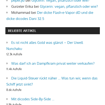
pepecyb
bei
Glycerin: vegan, pflanzlich oder wie?
Gurzeler Erika
bei
Glycerin: vegan, pflanzlich oder wie?
Mohammad
bei
Der dicke Flash-e-Vapor dD und die
dicke dicodes Dani 32.5
BELIEBTE ARTIKEL
Es ist nicht alles Gold was glänzt – Der Uwell
Nunchaku
12.3k Aufrufe
Was darf ich an Dampfkram privat weiter verkaufen?
11.4k Aufrufe
Die Liquid-Steuer rückt näher … Was tun wir, wenn das
Schiff jetzt sinkt?
8.6k Aufrufe
Mit dicodes Side-By-Side …
5.9k Aufrufe