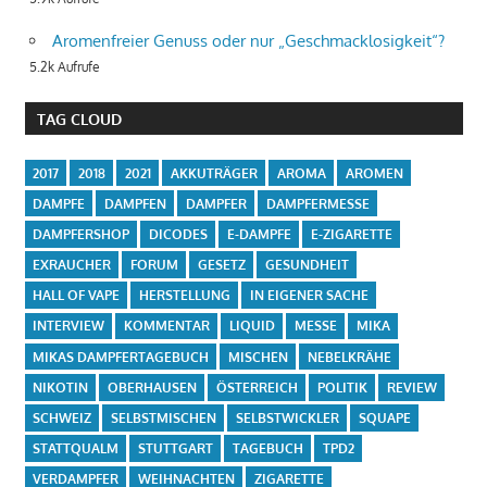
Aromenfreier Genuss oder nur „Geschmacklosigkeit“?
5.2k Aufrufe
TAG CLOUD
2017
2018
2021
AKKUTRÄGER
AROMA
AROMEN
DAMPFE
DAMPFEN
DAMPFER
DAMPFERMESSE
DAMPFERSHOP
DICODES
E-DAMPFE
E-ZIGARETTE
EXRAUCHER
FORUM
GESETZ
GESUNDHEIT
HALL OF VAPE
HERSTELLUNG
IN EIGENER SACHE
INTERVIEW
KOMMENTAR
LIQUID
MESSE
MIKA
MIKAS DAMPFERTAGEBUCH
MISCHEN
NEBELKRÄHE
NIKOTIN
OBERHAUSEN
ÖSTERREICH
POLITIK
REVIEW
SCHWEIZ
SELBSTMISCHEN
SELBSTWICKLER
SQUAPE
STATTQUALM
STUTTGART
TAGEBUCH
TPD2
VERDAMPFER
WEIHNACHTEN
ZIGARETTE