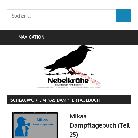
Zum
Die
Inhalt
Nebelkrähe
Suchen
Zeitschrift
SUCHEN
springen
nach:
für
E-
NAVIGATION
Dampfer
SCHLAGWORT:
MIKAS DAMPFERTAGEBUCH
Mikas
Dampftagebuch (Teil
25)