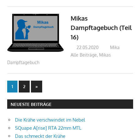
Mikas
Dampftagebuch (Teil
16)
22.05.2020
Mika
Alle Beiträge
,
Mikas
Dampftagebuch
Beitragsnavigation
Nächste
1
2
»
Beiträge
NEUESTE BEITRÄGE
Die Krähe verschwindet im Nebel
SQuape A[rise] RTA 22mm MTL
Das schmeckt der Krähe