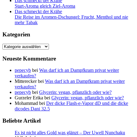
Das schmeckt der Krähe
Start-Aroma gleich Ziel-Aroma
Das schmeckt der Krähe
Die Reise im Aromen-Dschungel: Frucht, Menthol und nie
mehr Tabak
Kategorien
Kategorien
Neueste Kommentare
pepecyb
bei
Was darf ich an Dampfkram privat weiter
verkaufen?
Mitterecker
bei
Was darf ich an Dampfkram privat weiter
verkaufen?
pepecyb
bei
Glycerin: vegan, pflanzlich oder wie?
Gurzeler Erika
bei
Glycerin: vegan, pflanzlich oder wie?
Mohammad
bei
Der dicke Flash-e-Vapor dD und die dicke
dicodes Dani 32.5
Beliebte Artikel
Es ist nicht alles Gold was glänzt – Der Uwell Nunchaku