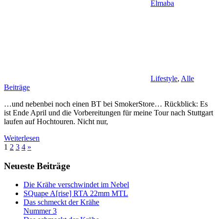
Elmaba
Lifestyle
,
Alle
Beiträge
…und nebenbei noch einen BT bei SmokerStore… Rückblick: Es
ist Ende April und die Vorbereitungen für meine Tour nach Stuttgart
laufen auf Hochtouren. Nicht nur,
Weiterlesen
Beitragsnavigation
Nächste
1
2
3
4
»
Beiträge
Neueste Beiträge
Die Krähe verschwindet im Nebel
SQuape A[rise] RTA 22mm MTL
Das schmeckt der Krähe
Nummer 3