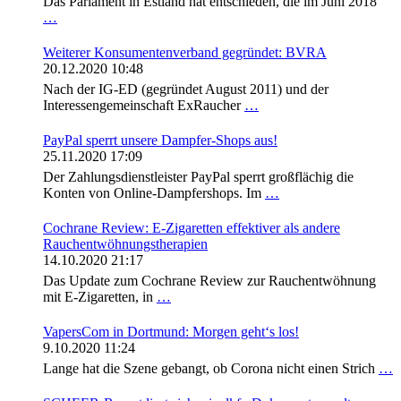
Das Parlament in Estland hat entschieden, die im Juni 2018
…
Weiterer Konsumentenverband gegründet: BVRA
20.12.2020 10:48
Nach der IG-ED (gegründet August 2011) und der
Interessengemeinschaft ExRaucher
…
PayPal sperrt unsere Dampfer-Shops aus!
25.11.2020 17:09
Der Zahlungsdienstleister PayPal sperrt großflächig die
Konten von Online-Dampfershops. Im
…
Cochrane Review: E-Zigaretten effektiver als andere
Rauchentwöhnungstherapien
14.10.2020 21:17
Das Update zum Cochrane Review zur Rauchentwöhnung
mit E-Zigaretten, in
…
VapersCom in Dortmund: Morgen geht‘s los!
9.10.2020 11:24
Lange hat die Szene gebangt, ob Corona nicht einen Strich
…