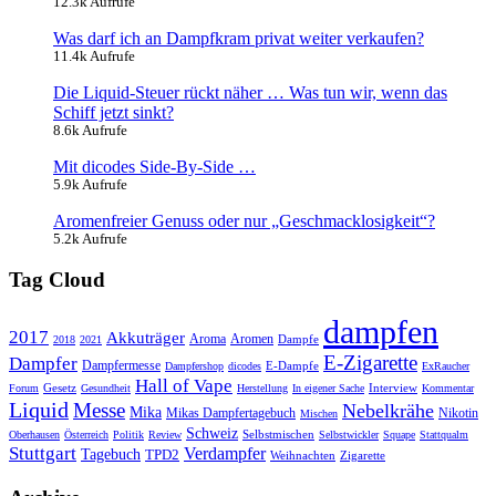
12.3k Aufrufe
Was darf ich an Dampfkram privat weiter verkaufen?
11.4k Aufrufe
Die Liquid-Steuer rückt näher … Was tun wir, wenn das
Schiff jetzt sinkt?
8.6k Aufrufe
Mit dicodes Side-By-Side …
5.9k Aufrufe
Aromenfreier Genuss oder nur „Geschmacklosigkeit“?
5.2k Aufrufe
Tag Cloud
dampfen
2017
Akkuträger
Aromen
Aroma
Dampfe
2018
2021
E-Zigarette
Dampfer
Dampfermesse
E-Dampfe
Dampfershop
dicodes
ExRaucher
Hall of Vape
Gesetz
Interview
Forum
Gesundheit
Herstellung
In eigener Sache
Kommentar
Liquid
Messe
Nebelkrähe
Mika
Mikas Dampfertagebuch
Nikotin
Mischen
Schweiz
Selbstmischen
Oberhausen
Österreich
Politik
Review
Selbstwickler
Squape
Stattqualm
Stuttgart
Verdampfer
Tagebuch
TPD2
Weihnachten
Zigarette