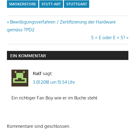
SMOKERSTORE
STUTT-ART
STUTTGART
Beitrags-
Vorheriger
Bewilligungsverfahren / Zertifizierung der Hardware
Beitrag:
gemäss TPD2
Navigation
Nächster
5 = E oder E = 5?
Beitrag:
EIN KOMMENTAR
Ralf
sagt:
3.01.2018 um 15:54 Uhr
Ein richtiger Fan Boy wie er im Buche steht
Kommentare sind geschlossen.