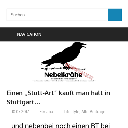
Zum
Die
Inhalt
Nebelkrähe
Suchen
Zeitschrift
SUCHEN
springen
nach:
für
E-
NAVIGATION
Dampfer
Einen „Stutt-Art“ kauft man halt in
Stuttgart…
10.07.2017
Elmaba
Lifestyle
,
Alle Beiträge
…und nebenbei noch einen BT bei