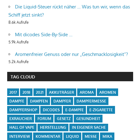
Die Liquid-Steuer rückt näher … Was tun wir, wenn das
Schiff jetzt sinkt?
8.6k Aufrufe
Mit dicodes Side-By-Side …
5.9k Aufrufe
Aromenfreier Genuss oder nur „Geschmacklosigkeit“?
5.2k Aufrufe
TAG CLOUD
2017
2018
2021
AKKUTRÄGER
AROMA
AROMEN
DAMPFE
DAMPFEN
DAMPFER
DAMPFERMESSE
DAMPFERSHOP
DICODES
E-DAMPFE
E-ZIGARETTE
EXRAUCHER
FORUM
GESETZ
GESUNDHEIT
HALL OF VAPE
HERSTELLUNG
IN EIGENER SACHE
INTERVIEW
KOMMENTAR
LIQUID
MESSE
MIKA