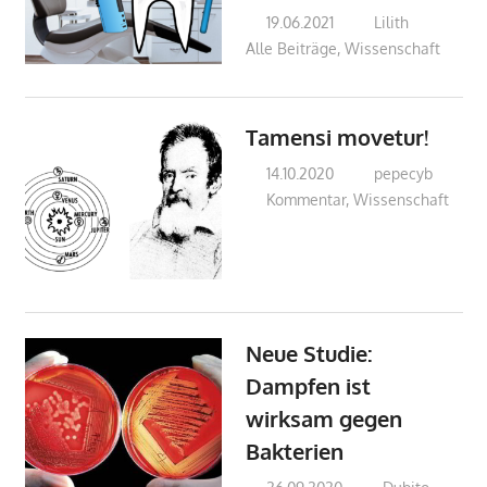
19.06.2021
Lilith
Alle Beiträge
,
Wissenschaft
Tamensi movetur!
14.10.2020
pepecyb
Kommentar
,
Wissenschaft
Neue Studie:
Dampfen ist
wirksam gegen
Bakterien