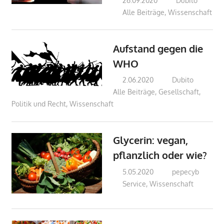
26.09.2020
Dubito
Alle Beiträge
,
Wissenschaft
Aufstand gegen die
WHO
2.06.2020
Dubito
Alle Beiträge
,
Gesellschaft
,
Politik und Recht
,
Wissenschaft
Glycerin: vegan,
pflanzlich oder wie?
5.05.2020
pepecyb
Service
,
Wissenschaft