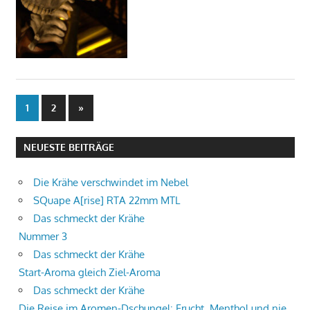
Beitragsnavigation
Nächste
1
2
»
Beiträge
NEUESTE BEITRÄGE
Die Krähe verschwindet im Nebel
SQuape A[rise] RTA 22mm MTL
Das schmeckt der Krähe
Nummer 3
Das schmeckt der Krähe
Start-Aroma gleich Ziel-Aroma
Das schmeckt der Krähe
Die Reise im Aromen-Dschungel: Frucht, Menthol und nie