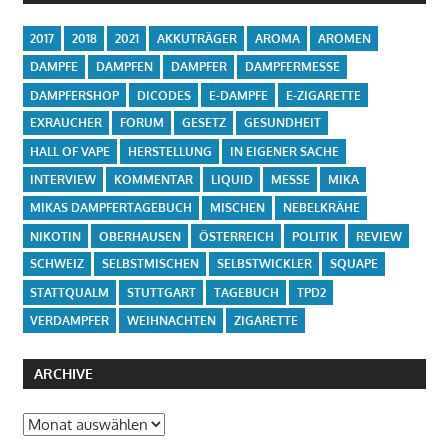
2017
2018
2021
AKKUTRÄGER
AROMA
AROMEN
DAMPFE
DAMPFEN
DAMPFER
DAMPFERMESSE
DAMPFERSHOP
DICODES
E-DAMPFE
E-ZIGARETTE
EXRAUCHER
FORUM
GESETZ
GESUNDHEIT
HALL OF VAPE
HERSTELLUNG
IN EIGENER SACHE
INTERVIEW
KOMMENTAR
LIQUID
MESSE
MIKA
MIKAS DAMPFERTAGEBUCH
MISCHEN
NEBELKRÄHE
NIKOTIN
OBERHAUSEN
ÖSTERREICH
POLITIK
REVIEW
SCHWEIZ
SELBSTMISCHEN
SELBSTWICKLER
SQUAPE
STATTQUALM
STUTTGART
TAGEBUCH
TPD2
VERDAMPFER
WEIHNACHTEN
ZIGARETTE
ARCHIVE
Archive