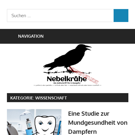
Zum
Die
Inhalt
Nebelkrähe
Suchen
Zeitschrift
SUCHEN
springen
nach:
für
E-
NAVIGATION
Dampfer
KATEGORIE:
WISSENSCHAFT
Eine Studie zur
Mundgesundheit von
Dampfern