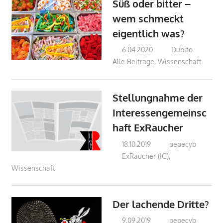
Süß oder bitter –
wem schmeckt
eigentlich was?
6.04.2020
Dubito
Alle Beiträge
,
Wissenschaft
Stellungnahme der
Interessengemeinsc
haft ExRaucher
18.10.2019
pepecyb
ExRaucher (IG)
,
Wissenschaft
Der lachende Dritte?
9.09.2019
pepecyb