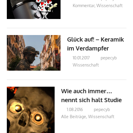
Kommentar
,
Wissenschaft
Glück auf! – Keramik
im Verdampfer
10.01.2017
pepecyb
Wissenschaft
Wie auch immer…
nennt sich halt Studie
1.08.2016
pepecyb
Alle Beiträge
,
Wissenschaft