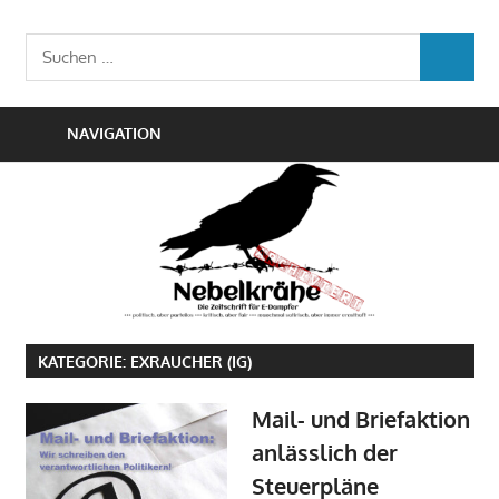
Zum
Die
Inhalt
Nebelkrähe
Suchen
Zeitschrift
SUCHEN
springen
nach:
für
E-
NAVIGATION
Dampfer
KATEGORIE:
EXRAUCHER (IG)
Mail- und Briefaktion
anlässlich der
Steuerpläne