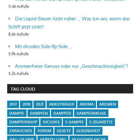
11.4k Aufrufe
Die Liquid-Steuer rückt näher … Was tun wir, wenn das
Schiff jetzt sinkt?
8.6k Aufrufe
Mit dicodes Side-By-Side …
5.9k Aufrufe
Aromenfreier Genuss oder nur „Geschmacklosigkeit“?
5.2k Aufrufe
TAG CLOUD
2017
2018
2021
AKKUTRÄGER
AROMA
AROMEN
DAMPFE
DAMPFEN
DAMPFER
DAMPFERMESSE
DAMPFERSHOP
DICODES
E-DAMPFE
E-ZIGARETTE
EXRAUCHER
FORUM
GESETZ
GESUNDHEIT
HALL OF VAPE
HERSTELLUNG
IN EIGENER SACHE