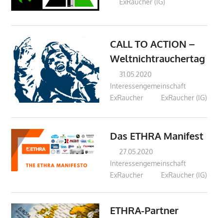
ExRaucher (IG)
CALL TO ACTION –
Weltnichtrauchertag
31.05.2020
Interessengemeinschaft
ExRaucher
ExRaucher (IG)
Das ETHRA Manifest
27.05.2020
Interessengemeinschaft
ExRaucher
ExRaucher (IG)
ETHRA-Partner