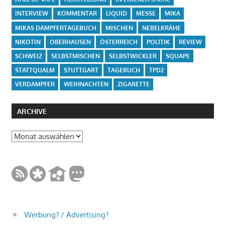
INTERVIEW
KOMMENTAR
LIQUID
MESSE
MIKA
MIKAS DAMPFERTAGEBUCH
MISCHEN
NEBELKRÄHE
NIKOTIN
OBERHAUSEN
ÖSTERREICH
POLITIK
REVIEW
SCHWEIZ
SELBSTMISCHEN
SELBSTWICKLER
SQUAPE
STATTQUALM
STUTTGART
TAGEBUCH
TPD2
VERDAMPFER
WEIHNACHTEN
ZIGARETTE
ARCHIVE
Archive
Werbung? / Advertising?