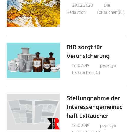
29.02.2020
Die
Redaktion
ExRaucher (IG)
BfR sorgt für
Verunsicherung
19.10.2019
pepecyb
ExRaucher (IG)
Stellungnahme der
Interessengemeinsc
haft ExRaucher
18.10.2019
pepecyb