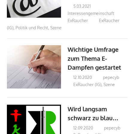
5.03.2021
Interessengemeinschaft
ExRaucher
ExRaucher
(IG)
,
Politik und Recht
,
Szene
Wichtige Umfrage
zum Thema E-
Dampfen gestartet
12.10.2020
pepecyb
ExRaucher (IG)
,
Szene
Wird langsam
schwarz zu blau…
12.09.2020
pepecyb