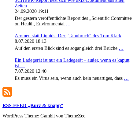
SCHEER-Report liest sich wie dkfz-Dokument aus alten
Zeiten
24.09.2020 19:11
Der gestern veröffentlichte Report des „Scientific Committee
on Health, Environmental
…
Aromen statt Liquids: Der „Tabubruch“ des Tom Klark
8.07.2020 18:13
Auf den ersten Blick sind es sogar gleich drei Brüche
…
Ein Ladegerät ist nur ein Ladegerät – außer, wenn es kaputt
ist …
7.07.2020 12:40
Es muss ein Virus sein, wenn auch kein neuartiges, dass
…
RSS-FEED „Kurz & knapp“
WordPress Theme: Gambit von ThemeZee.