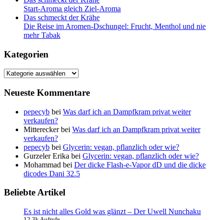
Start-Aroma gleich Ziel-Aroma
Das schmeckt der Krähe
Die Reise im Aromen-Dschungel: Frucht, Menthol und nie
mehr Tabak
Kategorien
Kategorien
Neueste Kommentare
pepecyb
bei
Was darf ich an Dampfkram privat weiter
verkaufen?
Mitterecker
bei
Was darf ich an Dampfkram privat weiter
verkaufen?
pepecyb
bei
Glycerin: vegan, pflanzlich oder wie?
Gurzeler Erika
bei
Glycerin: vegan, pflanzlich oder wie?
Mohammad
bei
Der dicke Flash-e-Vapor dD und die dicke
dicodes Dani 32.5
Beliebte Artikel
Es ist nicht alles Gold was glänzt – Der Uwell Nunchaku
12.3k Aufrufe