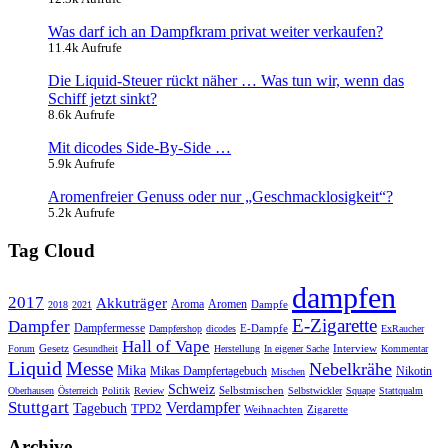
Was darf ich an Dampfkram privat weiter verkaufen?
11.4k Aufrufe
Die Liquid-Steuer rückt näher … Was tun wir, wenn das
Schiff jetzt sinkt?
8.6k Aufrufe
Mit dicodes Side-By-Side …
5.9k Aufrufe
Aromenfreier Genuss oder nur „Geschmacklosigkeit“?
5.2k Aufrufe
Tag Cloud
dampfen
2017
Akkuträger
Aromen
Aroma
Dampfe
2018
2021
E-Zigarette
Dampfer
Dampfermesse
E-Dampfe
Dampfershop
dicodes
ExRaucher
Hall of Vape
Gesetz
Interview
Forum
Gesundheit
Herstellung
In eigener Sache
Kommentar
Liquid
Messe
Nebelkrähe
Mika
Mikas Dampfertagebuch
Nikotin
Mischen
Schweiz
Selbstmischen
Oberhausen
Österreich
Politik
Review
Selbstwickler
Squape
Stattqualm
Stuttgart
Verdampfer
Tagebuch
TPD2
Weihnachten
Zigarette
Archive