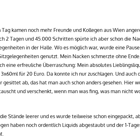
n Tag kamen noch mehr Freunde und Kollegen aus Wien angere
ach 2 Tagen und 45.000 Schritten spürte ich aber schon die Na
legenheiten in der Halle. Wo es möglich war, wurde eine Paus
Sitzgelegenheiten genutzt. Mein Nacken schmerzte ohne Ende
och eine erfreuliche Überraschung: Mein absolutes Lieblingsli
 3x60ml für 20 Euro. Da konnte ich nur zuschlagen. Und auch 
ehr gesittet ab, das hat man auch schon anders gesehen. Hier 
tauscht und verschenkt, wenn man was fing, was man nicht wo
ie Stände leerer und es wurde teilweise schon eingepackt, a
gen haben noch ordentlich Liquids abgestaubt und der 1-Tagest
t.