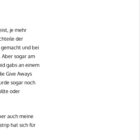
ist, je mehr
chteile der
e gemacht und bei
. Aber sogar am
quid gabs an einem
die Give Aways
wurde sogar noch
llte oder
ber auch meine
rip hat sich für