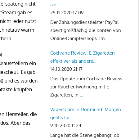
 Verspätung nicht
aus!
terSteam gab es
25.11.2020 17:09
nicht jeder nutzt
Der Zahlungsdienstleister PayPal
ch relativ warm
sperrt großflächig die Konten von
chern.
Online-Dampfershops. Im
…
Cochrane Review: E-Zigaretten
uf
effektiver als andere
eausstellern ein
Rauchentwöhnungstherapien
14.10.2020 21:17
gescheut. Es gab
Das Update zum Cochrane Review
ol) und es wurden
zur Rauchentwöhnung mit E-
ontakte knüpfen
Zigaretten, in
…
VapersCom in Dortmund: Morgen
n Hersteller, die
geht‘s los!
dus. Aber das
9.10.2020 11:24
Lange hat die Szene gebangt, ob