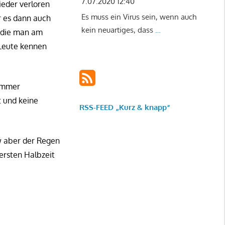
7.07.2020 12:40
ieder verloren
Es muss ein Virus sein, wenn auch
r es dann auch
kein neuartiges, dass
…
, die man am
 Leute kennen
 immer
t und keine
RSS-FEED „Kurz & knapp“
w aber der Regen
ersten Halbzeit