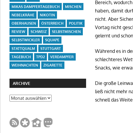
Bereich, wodurch 
MIKAS DAMPFERTAGEBUCH
MISCHEN
haben, damit durf
NEBELKRÄHE
NIKOTIN
nicht. Aber Siche
OBERHAUSEN
ÖSTERREICH
POLITIK
Vortag nicht gesc
REVIEW
SCHWEIZ
SELBSTMISCHEN
gelernt und schon
SELBSTWICKLER
SQUAPE
STATTQUALM
STUTTGART
Während es in de
TAGEBUCH
TPD2
VERDAMPFER
schlechteres Wett
WEIHNACHTEN
ZIGARETTE
Snacks, wie erwar
Die große Leinwa
ARCHIVE
ließ nicht mehr n
Archive
schnell das Weite