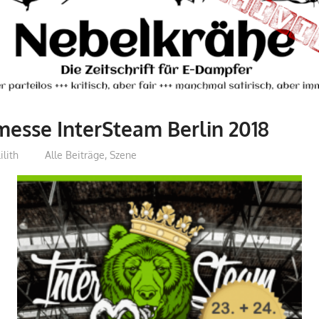
esse InterSteam Berlin 2018
ilith
Alle Beiträge
,
Szene