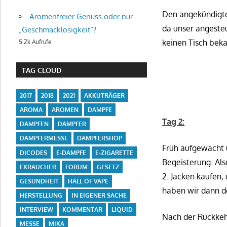
Den angekündigte
Aromenfreier Genuss oder nur
da unser angesteu
„Geschmacklosigkeit“?
keinen Tisch bekam
5.2k Aufrufe
TAG CLOUD
2017
2018
2021
AKKUTRÄGER
AROMA
AROMEN
DAMPFE
Tag 2:
DAMPFEN
DAMPFER
DAMPFERMESSE
DAMPFERSHOP
Früh aufgewacht u
DICODES
E-DAMPFE
E-ZIGARETTE
Begeisterung. Al
EXRAUCHER
FORUM
GESETZ
2. Jacken kaufen,
GESUNDHEIT
HALL OF VAPE
haben wir dann de
HERSTELLUNG
IN EIGENER SACHE
INTERVIEW
KOMMENTAR
LIQUID
Nach der Rückkeh
MESSE
MIKA