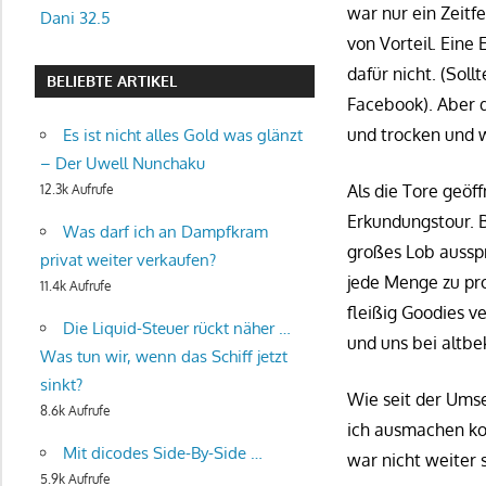
war nur ein Zeitf
Dani 32.5
von Vorteil. Eine
dafür nicht. (Sol
BELIEBTE ARTIKEL
Facebook). Aber 
und trocken und w
Es ist nicht alles Gold was glänzt
– Der Uwell Nunchaku
Als die Tore geöf
12.3k Aufrufe
Erkundungstour. B
Was darf ich an Dampfkram
großes Lob aussp
privat weiter verkaufen?
jede Menge zu pro
11.4k Aufrufe
fleißig Goodies v
Die Liquid-Steuer rückt näher …
und uns bei altbe
Was tun wir, wenn das Schiff jetzt
sinkt?
Wie seit der Umse
8.6k Aufrufe
ich ausmachen k
Mit dicodes Side-By-Side …
war nicht weiter 
5.9k Aufrufe