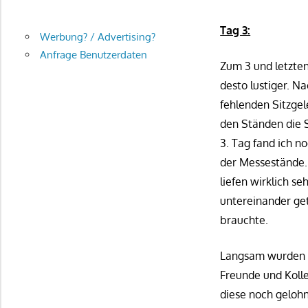
Tag 3:
Werbung? / Advertising?
Anfrage Benutzerdaten
Zum 3 und letzte
desto lustiger. N
fehlenden Sitzge
den Ständen die 
3. Tag fand ich n
der Messestände.
liefen wirklich s
untereinander ge
brauchte.
Langsam wurden d
Freunde und Kolle
diese noch gelohn