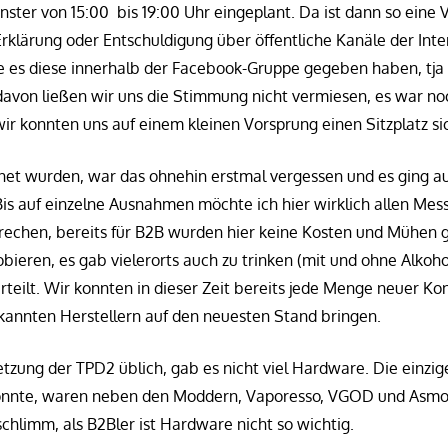
enster von 15:00 bis 19:00 Uhr eingeplant. Da ist dann so eine
 Erklärung oder Entschuldigung über öffentliche Kanäle der In
lte es diese innerhalb der Facebook-Gruppe gegeben haben, tja 
davon ließen wir uns die Stimmung nicht vermiesen, es war no
ir konnten uns auf einem kleinen Vorsprung einen Sitzplatz si
fnet wurden, war das ohnehin erstmal vergessen und es ging a
is auf einzelne Ausnahmen möchte ich hier wirklich allen Mess
rechen, bereits für B2B wurden hier keine Kosten und Mühen 
bieren, es gab vielerorts auch zu trinken (mit und ohne Alkoh
erteilt. Wir konnten in dieser Zeit bereits jede Menge neuer K
kannten Herstellern auf den neuesten Stand bringen.
tzung der TPD2 üblich, gab es nicht viel Hardware. Die einzige
onnte, waren neben den Moddern, Vaporesso, VGOD und Asmo
schlimm, als B2Bler ist Hardware nicht so wichtig.