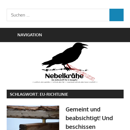
Zum
Die
Inhalt
Nebelkrähe
Suchen
Zeitschrift
SUCHEN
springen
nach:
für
E-
NAVIGATION
Dampfer
SCHLAGWORT:
EU-RICHTLINIE
Gemeint und
beabsichtigt! Und
beschissen