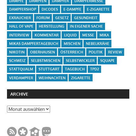
DAMPFE
DAMPFEN
DAMPFER
DAMPFERMESSE
DAMPFERSHOP
DICODES
E-DAMPFE
E-ZIGARETTE
EXRAUCHER
FORUM
GESETZ
GESUNDHEIT
HALL OF VAPE
HERSTELLUNG
IN EIGENER SACHE
INTERVIEW
KOMMENTAR
LIQUID
MESSE
MIKA
MIKAS DAMPFERTAGEBUCH
MISCHEN
NEBELKRÄHE
NIKOTIN
OBERHAUSEN
ÖSTERREICH
POLITIK
REVIEW
SCHWEIZ
SELBSTMISCHEN
SELBSTWICKLER
SQUAPE
STATTQUALM
STUTTGART
TAGEBUCH
TPD2
VERDAMPFER
WEIHNACHTEN
ZIGARETTE
ARCHIVE
Archive