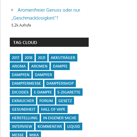
Aromenfreier Genuss oder nur
„Geschmacklosigkeit“?
5.2k Aufrufe
TAG CLOUD
2017
2018
2021
AKKUTRÄGER
AROMA
AROMEN
DAMPFE
DAMPFEN
DAMPFER
DAMPFERMESSE
DAMPFERSHOP
DICODES
E-DAMPFE
E-ZIGARETTE
EXRAUCHER
FORUM
GESETZ
GESUNDHEIT
HALL OF VAPE
HERSTELLUNG
IN EIGENER SACHE
INTERVIEW
KOMMENTAR
LIQUID
MESSE
MIKA