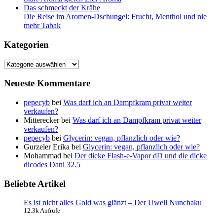
Das schmeckt der Krähe
Die Reise im Aromen-Dschungel: Frucht, Menthol und nie
mehr Tabak
Kategorien
Kategorien
Neueste Kommentare
pepecyb
bei
Was darf ich an Dampfkram privat weiter
verkaufen?
Mitterecker
bei
Was darf ich an Dampfkram privat weiter
verkaufen?
pepecyb
bei
Glycerin: vegan, pflanzlich oder wie?
Gurzeler Erika
bei
Glycerin: vegan, pflanzlich oder wie?
Mohammad
bei
Der dicke Flash-e-Vapor dD und die dicke
dicodes Dani 32.5
Beliebte Artikel
Es ist nicht alles Gold was glänzt – Der Uwell Nunchaku
12.3k Aufrufe