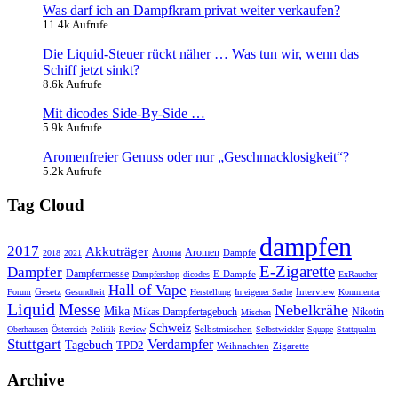
Was darf ich an Dampfkram privat weiter verkaufen?
11.4k Aufrufe
Die Liquid-Steuer rückt näher … Was tun wir, wenn das
Schiff jetzt sinkt?
8.6k Aufrufe
Mit dicodes Side-By-Side …
5.9k Aufrufe
Aromenfreier Genuss oder nur „Geschmacklosigkeit“?
5.2k Aufrufe
Tag Cloud
dampfen
2017
Akkuträger
Aromen
Aroma
Dampfe
2018
2021
E-Zigarette
Dampfer
Dampfermesse
E-Dampfe
Dampfershop
dicodes
ExRaucher
Hall of Vape
Gesetz
Interview
Forum
Gesundheit
Herstellung
In eigener Sache
Kommentar
Liquid
Messe
Nebelkrähe
Mika
Mikas Dampfertagebuch
Nikotin
Mischen
Schweiz
Selbstmischen
Oberhausen
Österreich
Politik
Review
Selbstwickler
Squape
Stattqualm
Stuttgart
Verdampfer
Tagebuch
TPD2
Weihnachten
Zigarette
Archive