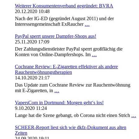
Weiterer Konsumentenverband gegründet: BVRA
20.12.2020 10:48
Nach der IG-ED (gegründet August 2011) und der
Interessengemeinschaft ExRaucher
…
PayPal sperrt unsere Dampfer-Shops aus!
25.11.2020 17:09
Der Zahlungsdienstleister PayPal sperrt großflächig die
Konten von Online-Dampfershops. Im
…
Cochrane Review: E-Zigaretten effektiver als andere
Rauchentwöhnungstherapien
14.10.2020 21:17
Das Update zum Cochrane Review zur Rauchentwöhnung
mit E-Zigaretten, in
…
VapersCom in Dortmund: Morgen geht‘s los!
9.10.2020 11:24
Lange hat die Szene gebangt, ob Corona nicht einen Strich
…
SCHEER-Report liest sich wie dkfz-Dokument aus alten
Zeiten
24.09.2020 19:11