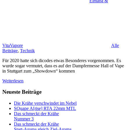
Elmaba &
VitaVapore
Alle
Beiträge
,
Technik
Für 2020 hatte sich dicodes etwas Besonderes vorgenommen. Es
wurde sogar vermutet, dass es auf der Dampfermesse Hall of Vape
in Stuttgart zum „Showdown“ kommen
Weiterlesen
Neueste Beiträge
Die Krähe verschwindet im Nebel
SQuape A[rise] RTA 22mm MTL
Das schmeckt der Krähe
Nummer 3
Das schmeckt der Krähe
Start-Aroma gleich Ziel-Aroma