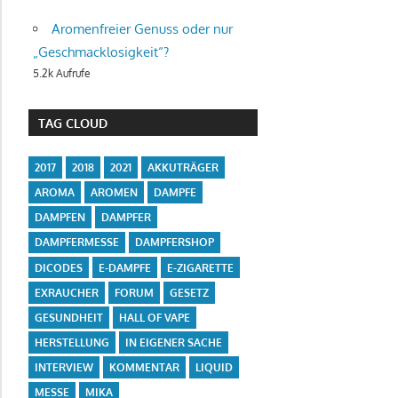
Aromenfreier Genuss oder nur
„Geschmacklosigkeit“?
5.2k Aufrufe
TAG CLOUD
2017
2018
2021
AKKUTRÄGER
AROMA
AROMEN
DAMPFE
DAMPFEN
DAMPFER
DAMPFERMESSE
DAMPFERSHOP
DICODES
E-DAMPFE
E-ZIGARETTE
EXRAUCHER
FORUM
GESETZ
GESUNDHEIT
HALL OF VAPE
HERSTELLUNG
IN EIGENER SACHE
INTERVIEW
KOMMENTAR
LIQUID
MESSE
MIKA