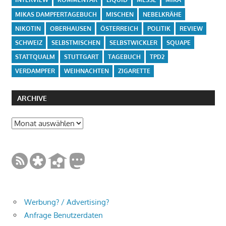
MIKAS DAMPFERTAGEBUCH
MISCHEN
NEBELKRÄHE
NIKOTIN
OBERHAUSEN
ÖSTERREICH
POLITIK
REVIEW
SCHWEIZ
SELBSTMISCHEN
SELBSTWICKLER
SQUAPE
STATTQUALM
STUTTGART
TAGEBUCH
TPD2
VERDAMPFER
WEIHNACHTEN
ZIGARETTE
ARCHIVE
Archive
Werbung? / Advertising?
Anfrage Benutzerdaten