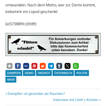
umwandeln. Nach dem Motto, wer zur Demo kommt,
bekommt ein Liquid geschenkt.
[el5738819cd3fd9]
DAMPFEN
DEMO
FREIHEIT
ÖSTERREICH
POLITIK
WIEN
Beitrags-
Vorheriger
Dampfen ist gesünder als Rauchen?
Beitrag:
Nächster
Interview mit Lilith’s Kitchen
Navigation
Beitrag: