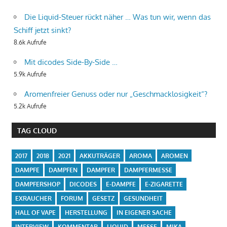
Die Liquid-Steuer rückt näher … Was tun wir, wenn das
Schiff jetzt sinkt?
8.6k Aufrufe
Mit dicodes Side-By-Side …
5.9k Aufrufe
Aromenfreier Genuss oder nur „Geschmacklosigkeit“?
5.2k Aufrufe
TAG CLOUD
2017
2018
2021
AKKUTRÄGER
AROMA
AROMEN
DAMPFE
DAMPFEN
DAMPFER
DAMPFERMESSE
DAMPFERSHOP
DICODES
E-DAMPFE
E-ZIGARETTE
EXRAUCHER
FORUM
GESETZ
GESUNDHEIT
HALL OF VAPE
HERSTELLUNG
IN EIGENER SACHE
INTERVIEW
KOMMENTAR
LIQUID
MESSE
MIKA