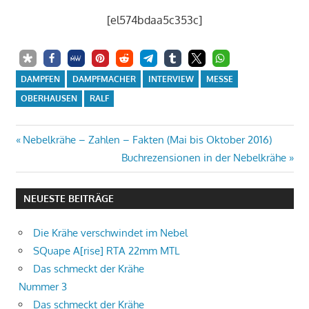
[el574bdaa5c353c]
DAMPFEN
DAMPFMACHER
INTERVIEW
MESSE
OBERHAUSEN
RALF
Beitrags-
Vorheriger
Nebelkrähe – Zahlen – Fakten (Mai bis Oktober 2016)
Beitrag:
Nächster
Buchrezensionen in der Nebelkrähe
Navigation
Beitrag:
NEUESTE BEITRÄGE
Die Krähe verschwindet im Nebel
SQuape A[rise] RTA 22mm MTL
Das schmeckt der Krähe
Nummer 3
Das schmeckt der Krähe