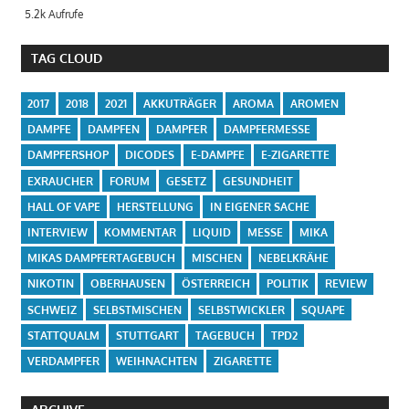
5.2k Aufrufe
TAG CLOUD
2017
2018
2021
AKKUTRÄGER
AROMA
AROMEN
DAMPFE
DAMPFEN
DAMPFER
DAMPFERMESSE
DAMPFERSHOP
DICODES
E-DAMPFE
E-ZIGARETTE
EXRAUCHER
FORUM
GESETZ
GESUNDHEIT
HALL OF VAPE
HERSTELLUNG
IN EIGENER SACHE
INTERVIEW
KOMMENTAR
LIQUID
MESSE
MIKA
MIKAS DAMPFERTAGEBUCH
MISCHEN
NEBELKRÄHE
NIKOTIN
OBERHAUSEN
ÖSTERREICH
POLITIK
REVIEW
SCHWEIZ
SELBSTMISCHEN
SELBSTWICKLER
SQUAPE
STATTQUALM
STUTTGART
TAGEBUCH
TPD2
VERDAMPFER
WEIHNACHTEN
ZIGARETTE