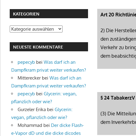
KATEGORIEN
Art 20 Richtlin
Kategorien
2) Die Herstell
den zuständigen 
NEUESTE KOMMENTARE
Verkehr zu brin
dem beabsichtig
pepecyb
bei
Was darf ich an
Dampfkram privat weiter verkaufen?
Mitterecker
bei
Was darf ich an
Dampfkram privat weiter verkaufen?
pepecyb
bei
Glycerin: vegan,
§ 24 TabakerzV
pflanzlich oder wie?
Gurzeler Erika
bei
Glycerin:
(3) Die Mitteil
vegan, pflanzlich oder wie?
dem Inverkehrbr
Mohammad
bei
Der dicke Flash-
e-Vapor dD und die dicke dicodes