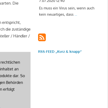
7.07.2020 12:40
warten. Die
Es muss ein Virus sein, wenn auch
kein neuartiges, dass
…
 entspricht,
rch die zuständige
eller / Händler /
RSS-FEED „Kurz & knapp“
 rechtlichen
inhaltet an
rodukte dar. So
igen Behörden
n erfolgt