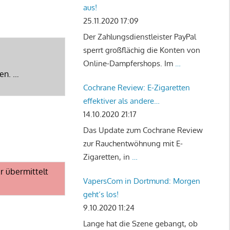
aus!
25.11.2020 17:09
Der Zahlungsdienstleister PayPal
sperrt großflächig die Konten von
Online-Dampfershops. Im
…
gen. …
Cochrane Review: E-Zigaretten
effektiver als andere
Rauchentwöhnungstherapien
14.10.2020 21:17
Das Update zum Cochrane Review
zur Rauchentwöhnung mit E-
Zigaretten, in
…
r übermittelt
VapersCom in Dortmund: Morgen
geht‘s los!
9.10.2020 11:24
Lange hat die Szene gebangt, ob