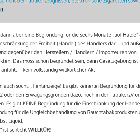
spflicht bei Tabakerzeugnissen, elektronische Zigaretten sowi
r
)
 dann aber eine Begründung für die sechs Monate „auf Halde“ 
Einschränkung der Freiheit (Handel) des Händlers dar… und au
ng gegenüber den Herstellern / Händlern / Importeuren von
ten. Das muss schon begründet sein, denn Gesetzgebung ist
nfühlt – kein vollständig willkürlicher Akt.
 auch sucht… Fehlanzeige! Es gibt keinerlei Begründung für die 
2 oder den Erwägungsgründen dazu, noch in der TabakerzV u
. Es gibt KEINE Begründung für die Einschränkung der Handel
ndung für die Ungleichbehandlung von Rauchtabakprodukten 
st Liquid.
t“ ist schlicht
WILLKÜR
!