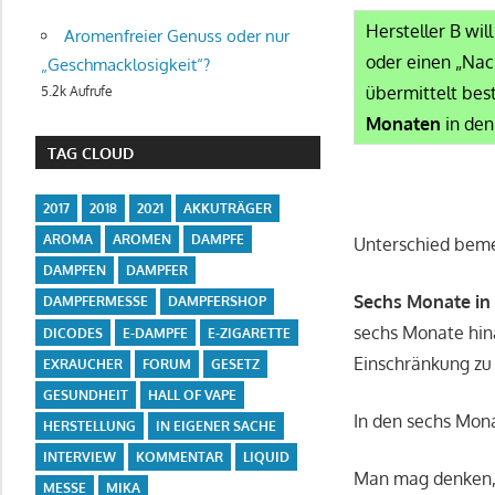
Hersteller B wil
Aromenfreier Genuss oder nur
oder einen „Nach
„Geschmacklosigkeit“?
übermittelt be
5.2k Aufrufe
Monaten
in den
TAG CLOUD
2017
2018
2021
AKKUTRÄGER
AROMA
AROMEN
DAMPFE
Unterschied bemer
DAMPFEN
DAMPFER
Sechs Monate in
DAMPFERMESSE
DAMPFERSHOP
sechs Monate hin
DICODES
E-DAMPFE
E-ZIGARETTE
Einschränkung zu r
EXRAUCHER
FORUM
GESETZ
GESUNDHEIT
HALL OF VAPE
In den sechs Mon
HERSTELLUNG
IN EIGENER SACHE
INTERVIEW
KOMMENTAR
LIQUID
Man mag denken, i
MESSE
MIKA