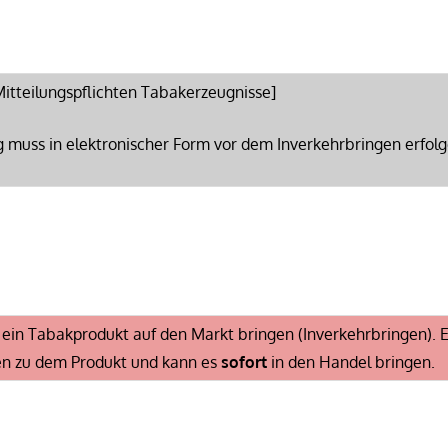
itteilungspflichten Tabakerzeugnisse]
ng muss in elektronischer Form vor dem Inverkehrbringen erfol
l ein Tabakprodukt auf den Markt bringen (Inverkehrbringen). E
n zu dem Produkt und kann es
sofort
in den Handel bringen.