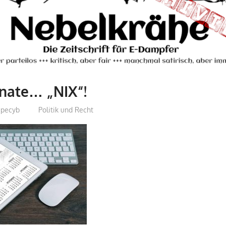
nate… „NIX“!
epecyb
Politik und Recht