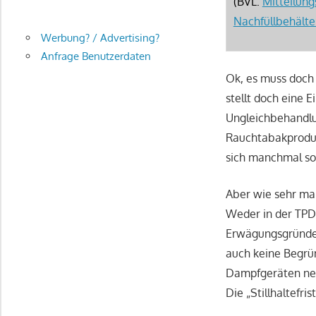
(BVL:
Mitteilung
Nachfüllbehälte
Werbung? / Advertising?
Anfrage Benutzerdaten
Ok, es muss doch
stellt doch eine 
Ungleichbehandlu
Rauchtabakproduk
sich manchmal so a
Aber wie sehr man
Weder in der TPD
Erwägungsgründen
auch keine Begrü
Dampfgeräten neb
Die „Stillhaltefris