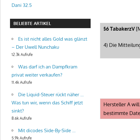
Dani 32.5
BELIEBTE ARTIKEL
§6 TabakerzV
[M
Es ist nicht alles Gold was glänzt
4) Die Mitteilu
– Der Uwell Nunchaku
12.3k Aufrufe
Was darf ich an Dampfkram
privat weiter verkaufen?
11.4k Aufrufe
Die Liquid-Steuer rückt näher …
Was tun wir, wenn das Schiff jetzt
Hersteller A wil
sinkt?
bestimmte Date
8.6k Aufrufe
Mit dicodes Side-By-Side …
5.9k Aufrufe