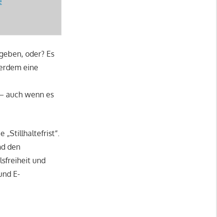
e
geben, oder? Es
ßerdem eine
 – auch wenn es
„Stillhaltefrist“.
nd den
sfreiheit und
und E-