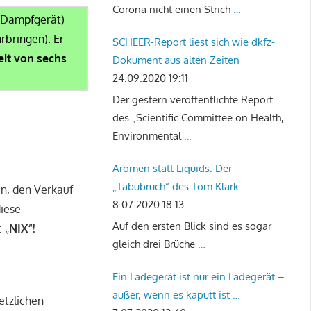
Corona nicht einen Strich
…
E-Dampfgerät)
rbringen). Er
SCHEER-Report liest sich wie dkfz-
eit von sechs
Dokument aus alten Zeiten
24.09.2020 19:11
Der gestern veröffentlichte Report
des „Scientific Committee on Health,
Environmental
…
Aromen statt Liquids: Der
„Tabubruch“ des Tom Klark
n, den Verkauf
8.07.2020 18:13
iese
Auf den ersten Blick sind es sogar
 „
NIX“!
gleich drei Brüche
…
Ein Ladegerät ist nur ein Ladegerät –
außer, wenn es kaputt ist …
etzlichen