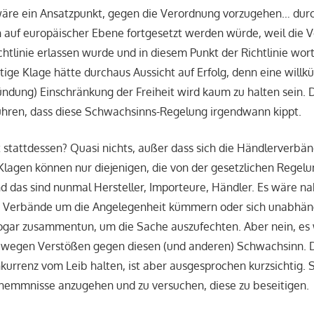
äre ein Ansatzpunkt, gegen die Verordnung vorzugehen… durc
h auf europäischer Ebene fortgesetzt werden würde, weil die 
chtlinie erlassen wurde und in diesem Punkt der Richtlinie wor
tige Klage hätte durchaus Aussicht auf Erfolg, denn eine willkü
ündung) Einschränkung der Freiheit wird kaum zu halten sein.
ühren, dass diese Schwachsinns-Regelung irgendwann kippt.
 stattdessen? Quasi nichts, außer dass sich die Händlerverbän
Klagen können nur diejenigen, die von der gesetzlichen Regelu
nd das sind nunmal Hersteller, Importeure, Händler. Es wäre n
e Verbände um die Angelegenheit kümmern oder sich unabhän
 sogar zusammentun, um die Sache auszufechten. Aber nein, es
wegen Verstößen gegen diesen (und anderen) Schwachsinn. 
onkurrenz vom Leib halten, ist aber ausgesprochen kurzsichtig. 
shemmnisse anzugehen und zu versuchen, diese zu beseitigen.