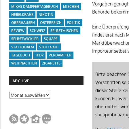
Vorgaben genügt… 
MIKAS DAMPFERTAGEBUCH
MISCHEN
Behörde bekommt e
NEBELKRÄHE
NIKOTIN
OBERHAUSEN
ÖSTERREICH
POLITIK
Eine Überprüfung
REVIEW
SCHWEIZ
SELBSTMISCHEN
findet erst nach 
SELBSTWICKLER
SQUAPE
Marktüberwachungs
STATTQUALM
STUTTGART
Importeur selbst 
TAGEBUCH
TPD2
VERDAMPFER
WEIHNACHTEN
ZIGARETTE
Bitte beachten S
ARCHIVE
Vorschriften sel
dieser Stelle ke
Archive
können EU-weit 
übermittelt wer
stichprobenarti