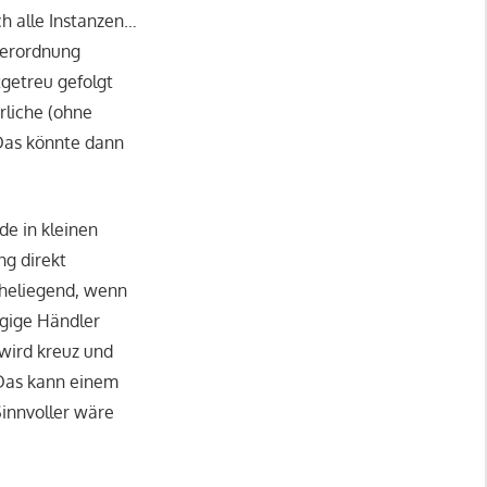
h alle Instanzen…
Verordnung
tgetreu gefolgt
rliche (ohne
 Das könnte dann
de in kleinen
ng direkt
aheliegend, wenn
gige Händler
 wird kreuz und
Das kann einem
Sinnvoller wäre