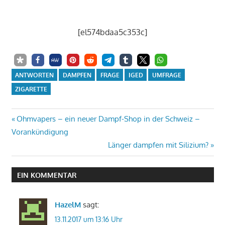
[el574bdaa5c353c]
ANTWORTEN
DAMPFEN
FRAGE
IGED
UMFRAGE
ZIGARETTE
Beitrags-
Vorheriger
Ohmvapers – ein neuer Dampf-Shop in der Schweiz –
Beitrag:
Vorankündigung
Navigation
Nächster
Länger dampfen mit Silizium?
Beitrag:
EIN KOMMENTAR
HazelM
sagt:
13.11.2017 um 13:16 Uhr