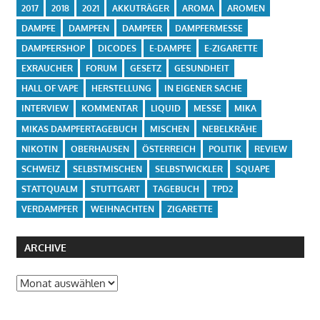
2017
2018
2021
AKKUTRÄGER
AROMA
AROMEN
DAMPFE
DAMPFEN
DAMPFER
DAMPFERMESSE
DAMPFERSHOP
DICODES
E-DAMPFE
E-ZIGARETTE
EXRAUCHER
FORUM
GESETZ
GESUNDHEIT
HALL OF VAPE
HERSTELLUNG
IN EIGENER SACHE
INTERVIEW
KOMMENTAR
LIQUID
MESSE
MIKA
MIKAS DAMPFERTAGEBUCH
MISCHEN
NEBELKRÄHE
NIKOTIN
OBERHAUSEN
ÖSTERREICH
POLITIK
REVIEW
SCHWEIZ
SELBSTMISCHEN
SELBSTWICKLER
SQUAPE
STATTQUALM
STUTTGART
TAGEBUCH
TPD2
VERDAMPFER
WEIHNACHTEN
ZIGARETTE
ARCHIVE
Archive