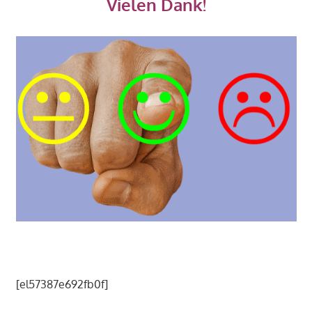
Vielen Dank!
[el57387e692fb0f]