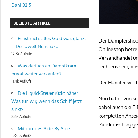
Dani 32.5
BELIEBTE ARTIKEL
Es ist nicht alles Gold was glänzt
Der Dampfershop 
– Der Uwell Nunchaku
Onlineshop betrei
12.3k Aufrufe
Versandhandel unt
Was darf ich an Dampfkram
rechtens sein, di
privat weiter verkaufen?
11.4k Aufrufe
Der Händler wird
Die Liquid-Steuer rückt näher …
Nun hat er von s
Was tun wir, wenn das Schiff jetzt
dabei auch die E
sinkt?
kompletten Anzeig
8.6k Aufrufe
Rundumschlag geg
Mit dicodes Side-By-Side …
5.9k Aufrufe