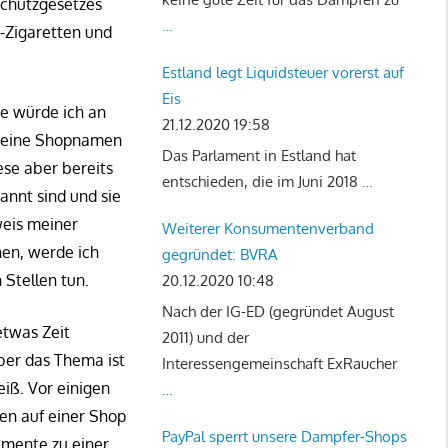
schutzgesetzes
…
-Zigaretten und
Estland legt Liquidsteuer vorerst auf
Eis
e würde ich an
21.12.2020 19:58
 keine Shopnamen
Das Parlament in Estland hat
ese aber bereits
entschieden, die im Juni 2018
…
annt sind und sie
eis meiner
Weiterer Konsumentenverband
en, werde ich
gegründet: BVRA
 Stellen tun.
20.12.2020 10:48
Nach der IG-ED (gegründet August
 etwas Zeit
2011) und der
aber das Thema ist
Interessengemeinschaft ExRaucher
iß. Vor einigen
…
n auf einer Shop
PayPal sperrt unsere Dampfer-Shops
mente zu einer