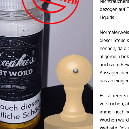
Nichtraucher
bezogen auf E
Liquids.
Normalerweis
dieser Stelle
nennen, da di
allgemein bek
auch zum Bew
Aussagen dien
das an einigen
Es ist bereits
verstrichen, 
immer noch he
Wochen wurde
Website Doku