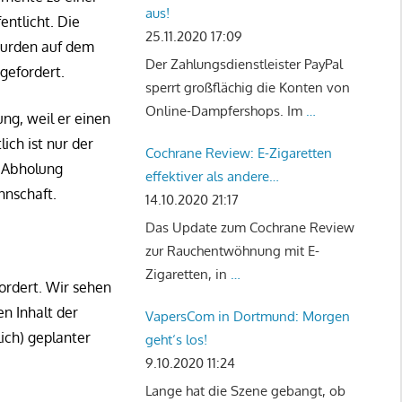
aus!
entlicht. Die
25.11.2020 17:09
urden auf dem
Der Zahlungsdienstleister PayPal
gefordert.
sperrt großflächig die Konten von
Online-Dampfershops. Im
…
g, weil er einen
ich ist nur der
Cochrane Review: E-Zigaretten
t Abholung
effektiver als andere
nnschaft.
Rauchentwöhnungstherapien
14.10.2020 21:17
Das Update zum Cochrane Review
zur Rauchentwöhnung mit E-
Zigaretten, in
…
rdert. Wir sehen
n Inhalt der
VapersCom in Dortmund: Morgen
ich) geplanter
geht‘s los!
9.10.2020 11:24
Lange hat die Szene gebangt, ob