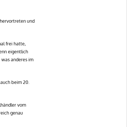
 hervortreten und
l frei hatte,
enn eigentlich
te was anderes im
 auch beim 20.
elhändler vom
reich genau