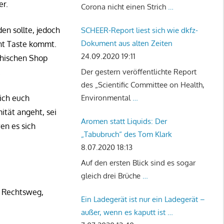
er.
Corona nicht einen Strich
…
en sollte, jedoch
SCHEER-Report liest sich wie dkfz-
Dokument aus alten Zeiten
ant Taste kommt.
24.09.2020 19:11
chischen Shop
.
Der gestern veröffentlichte Report
des „Scientific Committee on Health,
ich euch
Environmental
…
ität angeht, sei
Aromen statt Liquids: Der
en es sich
„Tabubruch“ des Tom Klark
8.07.2020 18:13
Auf den ersten Blick sind es sogar
gleich drei Brüche
…
r Rechtsweg,
Ein Ladegerät ist nur ein Ladegerät –
außer, wenn es kaputt ist …