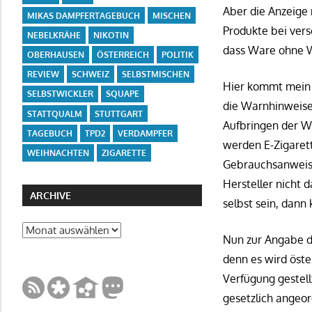
Aber die Anzeige 
MIKAS DAMPFERTAGEBUCH
MISCHEN
Produkte bei vers
NEBELKRÄHE
NIKOTIN
dass Ware ohne Wa
OBERHAUSEN
ÖSTERREICH
POLITIK
REVIEW
SCHWEIZ
SELBSTMISCHEN
Hier kommt mein L
SELBSTWICKLER
SQUAPE
die Warnhinweise 
STATTQUALM
STUTTGART
Aufbringen der Wa
TAGEBUCH
TPD2
VERDAMPFER
werden E-Zigaret
WEIHNACHTEN
ZIGARETTE
Gebrauchsanweisun
Hersteller nicht 
ARCHIVE
selbst sein, dann
Archive
Nun zur Angabe de
denn es wird öste
Verfügung gestell
gesetzlich angeo