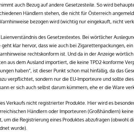
nimmt auch Bezug auf andere Gesetzesteile. So wird behaupte
chiedenen Händlern stehen, die nicht für Österreich angemeld
rnhinweise bezogen wird (wichtig nur eingekauft, nicht verk
aienverständnis des Gesetzestextes. Bei wörtlicher Auslegung
geht klar hervor, dass wie auch bei Zigarettenpackungen, ein
rnhinweise rechtskonform ist. Und da in der Anzeige wörtlich 
ten aus dem Ausland importiert, die keine TPD2-konforme Ve
gen haben“, ist dieser Punkt schon mal hinfällig, da das Ges
dazu verpflichtet, sondern nur die EU-Importeure und sollte die
 kann er sich auch selbst darum kümmern, ehe er die Ware verk
s Verkaufs nicht registrierter Produkte. Hier wird es besonder
rreichischen Händlern oder Importeuren (Großhändlern) keine 
t, um die Registrierung eines Produktes abzufragen (obwohl d
rdnet wurde).