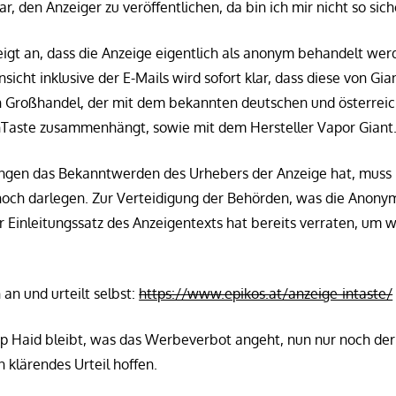
, den Anzeiger zu veröffentlichen, da bin ich mir nicht so sich
gt an, dass die Anzeige eigentlich als anonym behandelt werd
nsicht inklusive der E-Mails wird sofort klar, dass diese von Gi
ein Großhandel, der mit dem bekannten deutschen und österrei
nTaste zusammenhängt, sowie mit dem Hersteller Vapor Giant
gen das Bekanntwerden des Urhebers der Anzeige hat, muss 
noch darlegen. Zur Verteidigung der Behörden, was die Anonym
er Einleitungssatz des Anzeigentexts hat bereits verraten, um w
 an und urteilt selbst:
https://www.epikos.at/anzeige-intaste/
Haid bleibt, was das Werbeverbot angeht, nun nur noch de
n klärendes Urteil hoffen.