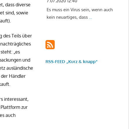
7.07.2020 12:40
t, dass diverse
Es muss ein Virus sein, wenn auch
et sind, sowie
kein neuartiges, dass
…
auft).
 des Teils über
 nachträgliches
steht: „es
rpackungen und
RSS-FEED „Kurz & knapp“
etz ausländische
s der Händler
auft.
s interessant,
Plattform zur
ies auch