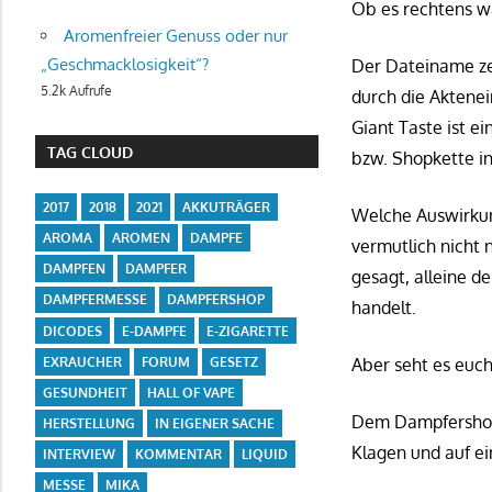
Ob es rechtens war
Aromenfreier Genuss oder nur
„Geschmacklosigkeit“?
Der Dateiname zei
5.2k Aufrufe
durch die Aktenei
Giant Taste ist 
TAG CLOUD
bzw. Shopkette i
2017
2018
2021
AKKUTRÄGER
Welche Auswirkun
AROMA
AROMEN
DAMPFE
vermutlich nicht 
DAMPFEN
DAMPFER
gesagt, alleine d
DAMPFERMESSE
DAMPFERSHOP
handelt.
DICODES
E-DAMPFE
E-ZIGARETTE
EXRAUCHER
FORUM
GESETZ
Aber seht es euch
GESUNDHEIT
HALL OF VAPE
Dem Dampfershop 
HERSTELLUNG
IN EIGENER SACHE
Klagen und auf ei
INTERVIEW
KOMMENTAR
LIQUID
MESSE
MIKA