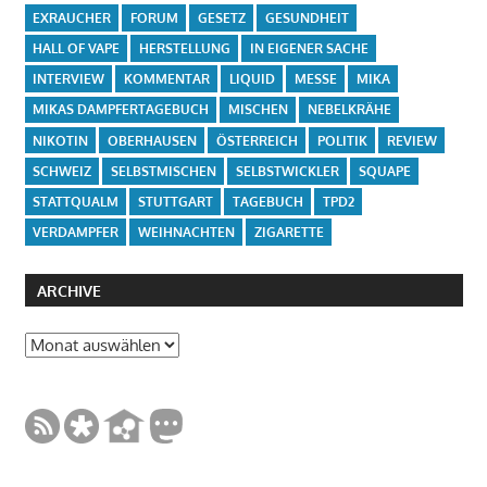
EXRAUCHER
FORUM
GESETZ
GESUNDHEIT
HALL OF VAPE
HERSTELLUNG
IN EIGENER SACHE
INTERVIEW
KOMMENTAR
LIQUID
MESSE
MIKA
MIKAS DAMPFERTAGEBUCH
MISCHEN
NEBELKRÄHE
NIKOTIN
OBERHAUSEN
ÖSTERREICH
POLITIK
REVIEW
SCHWEIZ
SELBSTMISCHEN
SELBSTWICKLER
SQUAPE
STATTQUALM
STUTTGART
TAGEBUCH
TPD2
VERDAMPFER
WEIHNACHTEN
ZIGARETTE
ARCHIVE
Archive