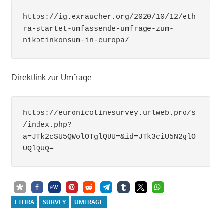
https://ig.exraucher.org/2020/10/12/eth
ra-startet-umfassende-umfrage-zum-
nikotinkonsum-in-europa/
Direktlink zur Umfrage:
https://euronicotinesurvey.urlweb.pro/s
/index.php?
a=JTk2cSU5QWolOTglQUU=&id=JTk3ciU5N2glO
UQlQUQ=
ETHRA
SURVEY
UMFRAGE