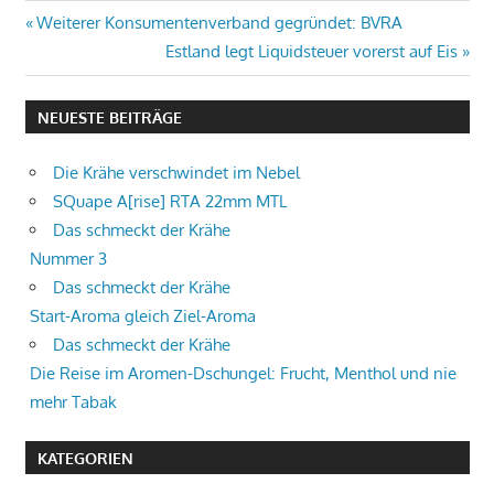
Beitrags-
Vorheriger
Weiterer Konsumentenverband gegründet: BVRA
Beitrag:
Nächster
Estland legt Liquidsteuer vorerst auf Eis
Navigation
Beitrag:
NEUESTE BEITRÄGE
Die Krähe verschwindet im Nebel
SQuape A[rise] RTA 22mm MTL
Das schmeckt der Krähe
Nummer 3
Das schmeckt der Krähe
Start-Aroma gleich Ziel-Aroma
Das schmeckt der Krähe
Die Reise im Aromen-Dschungel: Frucht, Menthol und nie
mehr Tabak
KATEGORIEN