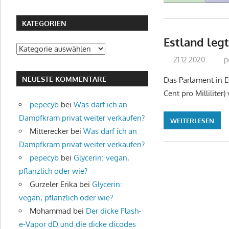
KATEGORIEN
Estland legt
Kategorien
21.12.2020
p
NEUESTE KOMMENTARE
Das Parlament in Es
Cent pro Milliliter)
pepecyb
bei
Was darf ich an
Dampfkram privat weiter verkaufen?
WEITERLESEN
Mitterecker
bei
Was darf ich an
Dampfkram privat weiter verkaufen?
pepecyb
bei
Glycerin: vegan,
pflanzlich oder wie?
Gurzeler Erika
bei
Glycerin:
vegan, pflanzlich oder wie?
Mohammad
bei
Der dicke Flash-
e-Vapor dD und die dicke dicodes