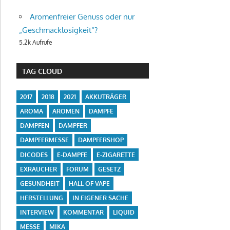
Aromenfreier Genuss oder nur
„Geschmacklosigkeit“?
5.2k Aufrufe
TAG CLOUD
2017
2018
2021
AKKUTRÄGER
AROMA
AROMEN
DAMPFE
DAMPFEN
DAMPFER
DAMPFERMESSE
DAMPFERSHOP
DICODES
E-DAMPFE
E-ZIGARETTE
EXRAUCHER
FORUM
GESETZ
GESUNDHEIT
HALL OF VAPE
HERSTELLUNG
IN EIGENER SACHE
INTERVIEW
KOMMENTAR
LIQUID
MESSE
MIKA