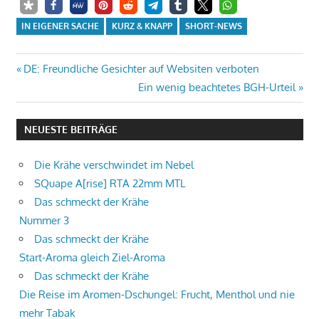
IN EIGENER SACHE
KURZ & KNAPP
SHORT-NEWS
Beitrags-
Vorheriger
DE: Freundliche Gesichter auf Websiten verboten
Beitrag:
Nächster
Ein wenig beachtetes BGH-Urteil
Navigation
Beitrag:
NEUESTE BEITRÄGE
Die Krähe verschwindet im Nebel
SQuape A[rise] RTA 22mm MTL
Das schmeckt der Krähe
Nummer 3
Das schmeckt der Krähe
Start-Aroma gleich Ziel-Aroma
Das schmeckt der Krähe
Die Reise im Aromen-Dschungel: Frucht, Menthol und nie
mehr Tabak