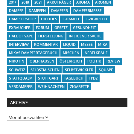
2017
2018
2021
AKKUTRÄGER
AROMA
AROMEN
DAMPFE
DAMPFEN
DAMPFER
DAMPFERMESSE
DAMPFERSHOP
DICODES
E-DAMPFE
E-ZIGARETTE
EXRAUCHER
FORUM
GESETZ
GESUNDHEIT
HALL OF VAPE
HERSTELLUNG
IN EIGENER SACHE
INTERVIEW
KOMMENTAR
LIQUID
MESSE
MIKA
MIKAS DAMPFERTAGEBUCH
MISCHEN
NEBELKRÄHE
NIKOTIN
OBERHAUSEN
ÖSTERREICH
POLITIK
REVIEW
SCHWEIZ
SELBSTMISCHEN
SELBSTWICKLER
SQUAPE
STATTQUALM
STUTTGART
TAGEBUCH
TPD2
VERDAMPFER
WEIHNACHTEN
ZIGARETTE
ARCHIVE
Archive