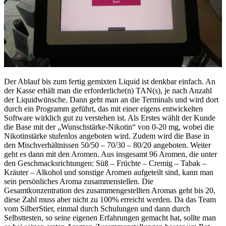
Der Ablauf bis zum fertig gemixten Liquid ist denkbar einfach. An
der Kasse erhält man die erforderliche(n) TAN(s), je nach Anzahl
der Liquidwünsche. Dann geht man an die Terminals und wird dort
durch ein Programm geführt, das mit einer eigens entwickelten
Software wirklich gut zu verstehen ist. Als Erstes wählt der Kunde
die Base mit der „Wunschstärke-Nikotin“ von 0-20 mg, wobei die
Nikotinstärke stufenlos angeboten wird. Zudem wird die Base in
den Mischverhältnissen 50/50 – 70/30 – 80/20 angeboten. Weiter
geht es dann mit den Aromen. Aus insgesamt 96 Aromen, die unter
den Geschmacksrichtungen: Süß – Früchte – Cremig – Tabak –
Kräuter – Alkohol und sonstige Aromen aufgeteilt sind, kann man
sein persönliches Aroma zusammenstellen. Die
Gesamtkonzentration des zusammengestellten Aromas geht bis 20,
diese Zahl muss aber nicht zu 100% erreicht werden. Da das Team
vom SilberStier, einmal durch Schulungen und dann durch
Selbsttesten, so seine eigenen Erfahrungen gemacht hat, sollte man