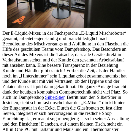
Der E-Liquid-Mixer, in der Fachsprache „E-Liquid Mischroboter“
genannt, arbeitet eigenständig und braucht lediglich nach
Beendigung des Mischvorgangs und Abfüllung in den Flaschen die
Hilfe des geschulten Teams vom Dampfershop. Das Besondere an
dieser Art des Mixens ist die Tatsache, dass alle Geräte direkt im
Verkaufsraum stehen und der Kunde den gesamten Arbeitsablauf
mit ansehen kann. Eine bessere Transparenz in der Beziehung
Kunde und Händler gibt es nicht! Vorbei die Zeit, als der Händler
noch im „Hinterzimmer“ sein Liquidangebot zusammengemixt hat
und der Kunde nur mit viel Vertrauen, ob der Hygiene und der
Zutaten dieses Liquid dann gekauft hat. Die ganze Anlage braucht
dank der heutigen kompakten Computertechnik nicht viel Platz. So
auch im Dampfershop
SilberStier
. Betritt man den SilberStier in
Jestetten, steht schon fast unscheinbar der „E-Mixer“ direkt hinter
der Eingangstür in der Ecke. Durch die Glasfronten zu fast allen
Seiten, integriert er sich hervorragend in die restliche Shop-
Einrichtung. Ja, er macht sogar neugierig… so in seiner Ausstattung
und den Einsichten! Daneben, auf einem kleinen Tisch, steht ein
All-in-One-PC mit Tastatur und Maus und ein Thermotransfer-