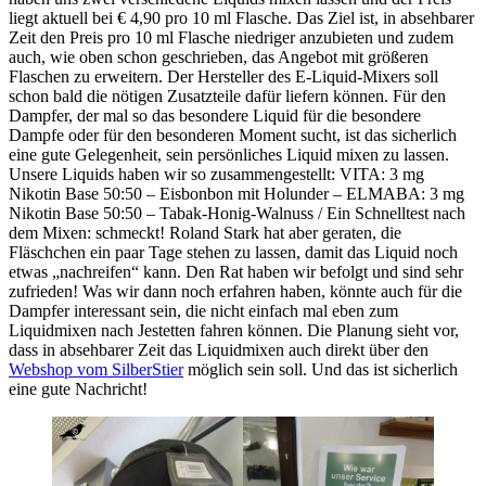
liegt aktuell bei € 4,90 pro 10 ml Flasche. Das Ziel ist, in absehbarer
Zeit den Preis pro 10 ml Flasche niedriger anzubieten und zudem
auch, wie oben schon geschrieben, das Angebot mit größeren
Flaschen zu erweitern. Der Hersteller des E-Liquid-Mixers soll
schon bald die nötigen Zusatzteile dafür liefern können. Für den
Dampfer, der mal so das besondere Liquid für die besondere
Dampfe oder für den besonderen Moment sucht, ist das sicherlich
eine gute Gelegenheit, sein persönliches Liquid mixen zu lassen.
Unsere Liquids haben wir so zusammengestellt: VITA: 3 mg
Nikotin Base 50:50 – Eisbonbon mit Holunder – ELMABA: 3 mg
Nikotin Base 50:50 – Tabak-Honig-Walnuss / Ein Schnelltest nach
dem Mixen: schmeckt! Roland Stark hat aber geraten, die
Fläschchen ein paar Tage stehen zu lassen, damit das Liquid noch
etwas „nachreifen“ kann. Den Rat haben wir befolgt und sind sehr
zufrieden! Was wir dann noch erfahren haben, könnte auch für die
Dampfer interessant sein, die nicht einfach mal eben zum
Liquidmixen nach Jestetten fahren können. Die Planung sieht vor,
dass in absehbarer Zeit das Liquidmixen auch direkt über den
Webshop vom SilberStier
möglich sein soll. Und das ist sicherlich
eine gute Nachricht!