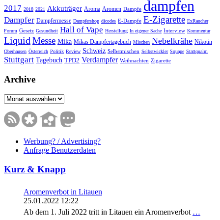
dampfen
2017
Akkuträger
Aromen
Aroma
Dampfe
2018
2021
E-Zigarette
Dampfer
Dampfermesse
E-Dampfe
Dampfershop
dicodes
ExRaucher
Hall of Vape
Gesetz
Interview
Forum
Gesundheit
Herstellung
In eigener Sache
Kommentar
Liquid
Messe
Nebelkrähe
Mika
Mikas Dampfertagebuch
Nikotin
Mischen
Schweiz
Selbstmischen
Oberhausen
Österreich
Politik
Review
Selbstwickler
Squape
Stattqualm
Stuttgart
Verdampfer
Tagebuch
TPD2
Weihnachten
Zigarette
Archive
Archive
Werbung? / Advertising?
Anfrage Benutzerdaten
Kurz & Knapp
Aromenverbot in Litauen
25.01.2022 12:22
Ab dem 1. Juli 2022 tritt in Litauen ein Aromenverbot
…