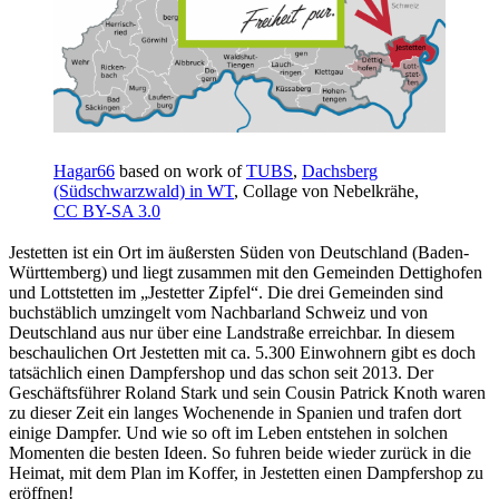
Hagar66
based on work of
TUBS
,
Dachsberg
(Südschwarzwald) in WT
, Collage von Nebelkrähe,
CC BY-SA 3.0
Jestetten ist ein Ort im äußersten Süden von Deutschland (Baden-
Württemberg) und liegt zusammen mit den Gemeinden Dettighofen
und Lottstetten im „Jestetter Zipfel“. Die drei Gemeinden sind
buchstäblich umzingelt vom Nachbarland Schweiz und von
Deutschland aus nur über eine Landstraße erreichbar. In diesem
beschaulichen Ort Jestetten mit ca. 5.300 Einwohnern gibt es doch
tatsächlich einen Dampfershop und das schon seit 2013. Der
Geschäftsführer Roland Stark und sein Cousin Patrick Knoth waren
zu dieser Zeit ein langes Wochenende in Spanien und trafen dort
einige Dampfer. Und wie so oft im Leben entstehen in solchen
Momenten die besten Ideen. So fuhren beide wieder zurück in die
Heimat, mit dem Plan im Koffer, in Jestetten einen Dampfershop zu
eröffnen!