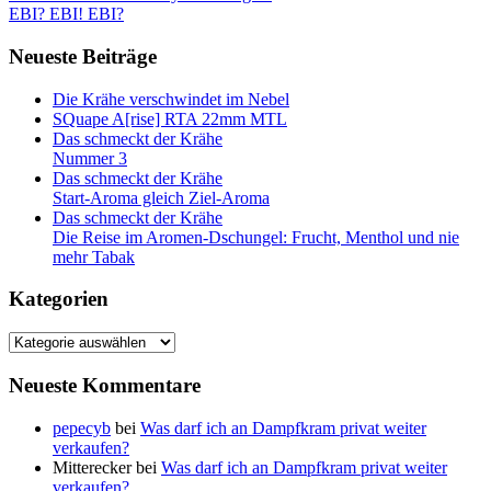
Beitrag:
Nächster
EBI? EBI! EBI?
Navigation
Beitrag:
Neueste Beiträge
Die Krähe verschwindet im Nebel
SQuape A[rise] RTA 22mm MTL
Das schmeckt der Krähe
Nummer 3
Das schmeckt der Krähe
Start-Aroma gleich Ziel-Aroma
Das schmeckt der Krähe
Die Reise im Aromen-Dschungel: Frucht, Menthol und nie
mehr Tabak
Kategorien
Kategorien
Neueste Kommentare
pepecyb
bei
Was darf ich an Dampfkram privat weiter
verkaufen?
Mitterecker
bei
Was darf ich an Dampfkram privat weiter
verkaufen?