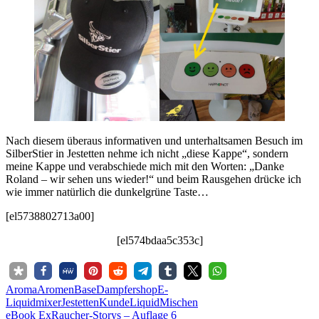
Nach diesem überaus informativen und unterhaltsamen Besuch im
SilberStier in Jestetten nehme ich nicht „diese Kappe“, sondern
meine Kappe und verabschiede mich mit den Worten: „Danke
Roland – wir sehen uns wieder!“ und beim Rausgehen drücke ich
wie immer natürlich die dunkelgrüne Taste…
[el5738802713a00]
[el574bdaa5c353c]
Aroma
Aromen
Base
Dampfershop
E-
Liquidmixer
Jestetten
Kunde
Liquid
Mischen
Beitrags-
Vorheriger
eBook ExRaucher-Storys – Auflage 6