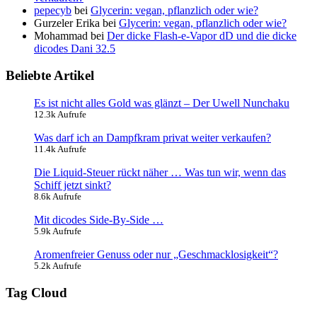
pepecyb
bei
Glycerin: vegan, pflanzlich oder wie?
Gurzeler Erika
bei
Glycerin: vegan, pflanzlich oder wie?
Mohammad
bei
Der dicke Flash-e-Vapor dD und die dicke
dicodes Dani 32.5
Beliebte Artikel
Es ist nicht alles Gold was glänzt – Der Uwell Nunchaku
12.3k Aufrufe
Was darf ich an Dampfkram privat weiter verkaufen?
11.4k Aufrufe
Die Liquid-Steuer rückt näher … Was tun wir, wenn das
Schiff jetzt sinkt?
8.6k Aufrufe
Mit dicodes Side-By-Side …
5.9k Aufrufe
Aromenfreier Genuss oder nur „Geschmacklosigkeit“?
5.2k Aufrufe
Tag Cloud