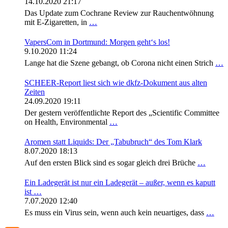
14.10.2020 21:17
Das Update zum Cochrane Review zur Rauchentwöhnung
mit E-Zigaretten, in
…
VapersCom in Dortmund: Morgen geht‘s los!
9.10.2020 11:24
Lange hat die Szene gebangt, ob Corona nicht einen Strich
…
SCHEER-Report liest sich wie dkfz-Dokument aus alten
Zeiten
24.09.2020 19:11
Der gestern veröffentlichte Report des „Scientific Committee
on Health, Environmental
…
Aromen statt Liquids: Der „Tabubruch“ des Tom Klark
8.07.2020 18:13
Auf den ersten Blick sind es sogar gleich drei Brüche
…
Ein Ladegerät ist nur ein Ladegerät – außer, wenn es kaputt
ist …
7.07.2020 12:40
Es muss ein Virus sein, wenn auch kein neuartiges, dass
…