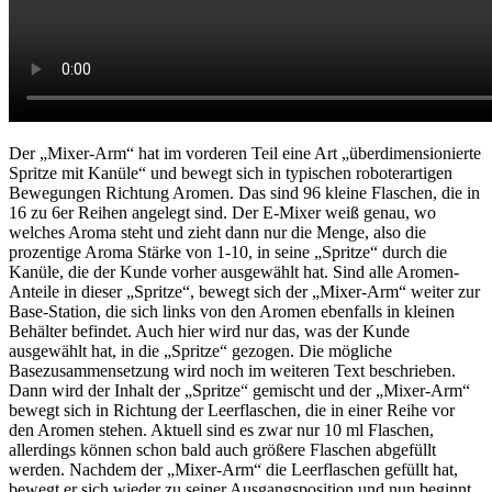
Der „Mixer-Arm“ hat im vorderen Teil eine Art „überdimensionierte
Spritze mit Kanüle“ und bewegt sich in typischen roboterartigen
Bewegungen Richtung Aromen. Das sind 96 kleine Flaschen, die in
16 zu 6er Reihen angelegt sind. Der E-Mixer weiß genau, wo
welches Aroma steht und zieht dann nur die Menge, also die
prozentige Aroma Stärke von 1-10, in seine „Spritze“ durch die
Kanüle, die der Kunde vorher ausgewählt hat. Sind alle Aromen-
Anteile in dieser „Spritze“, bewegt sich der „Mixer-Arm“ weiter zur
Base-Station, die sich links von den Aromen ebenfalls in kleinen
Behälter befindet. Auch hier wird nur das, was der Kunde
ausgewählt hat, in die „Spritze“ gezogen. Die mögliche
Basezusammensetzung wird noch im weiteren Text beschrieben.
Dann wird der Inhalt der „Spritze“ gemischt und der „Mixer-Arm“
bewegt sich in Richtung der Leerflaschen, die in einer Reihe vor
den Aromen stehen. Aktuell sind es zwar nur 10 ml Flaschen,
allerdings können schon bald auch größere Flaschen abgefüllt
werden. Nachdem der „Mixer-Arm“ die Leerflaschen gefüllt hat,
bewegt er sich wieder zu seiner Ausgangsposition und nun beginnt