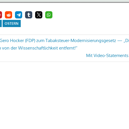
OSTERN
. Gero Hocker (FDP) zum Tabaksteuer-Modernisierungsgesetz — „Di
h von der Wissenschaftlichkeit entfernt!“
on
Nächster
Mit Video-Statements
Beitrag: