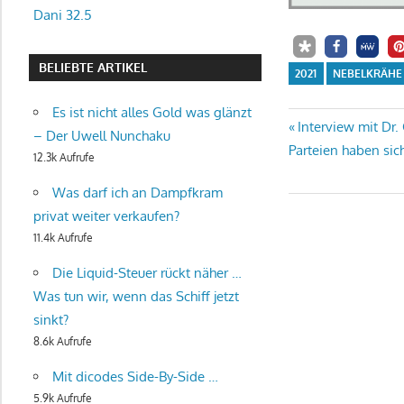
Dani 32.5
BELIEBTE ARTIKEL
2021
NEBELKRÄHE
Es ist nicht alles Gold was glänzt
Beitrags-
Vorheriger
Interview mit Dr
– Der Uwell Nunchaku
Beitrag:
Parteien haben sic
12.3k Aufrufe
Navigati
Was darf ich an Dampfkram
privat weiter verkaufen?
11.4k Aufrufe
Die Liquid-Steuer rückt näher …
Was tun wir, wenn das Schiff jetzt
sinkt?
8.6k Aufrufe
Mit dicodes Side-By-Side …
5.9k Aufrufe