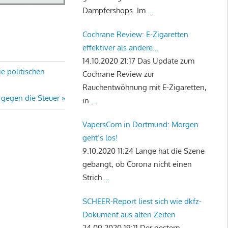
Dampfershops. Im
…
Cochrane Review: E-Zigaretten
effektiver als andere
Rauchentwöhnungstherapien
14.10.2020 21:17
Das Update zum
e politischen
Cochrane Review zur
Rauchentwöhnung mit E-Zigaretten,
 gegen die Steuer
in
…
VapersCom in Dortmund: Morgen
geht‘s los!
9.10.2020 11:24
Lange hat die Szene
gebangt, ob Corona nicht einen
Strich
…
SCHEER-Report liest sich wie dkfz-
Dokument aus alten Zeiten
24.09.2020 19:11
Der gestern