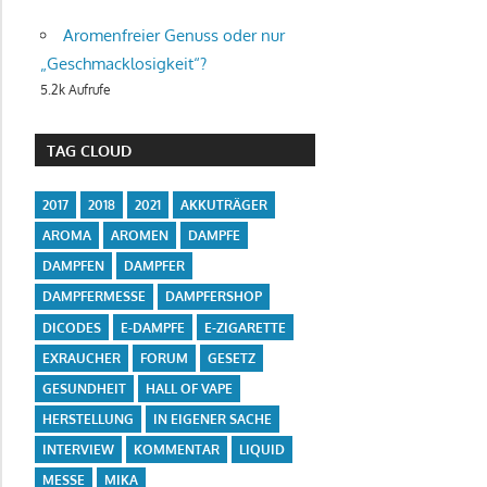
Aromenfreier Genuss oder nur
„Geschmacklosigkeit“?
5.2k Aufrufe
TAG CLOUD
2017
2018
2021
AKKUTRÄGER
AROMA
AROMEN
DAMPFE
DAMPFEN
DAMPFER
DAMPFERMESSE
DAMPFERSHOP
DICODES
E-DAMPFE
E-ZIGARETTE
EXRAUCHER
FORUM
GESETZ
GESUNDHEIT
HALL OF VAPE
HERSTELLUNG
IN EIGENER SACHE
INTERVIEW
KOMMENTAR
LIQUID
MESSE
MIKA