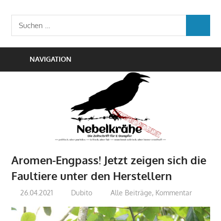
Zum
Die
Inhalt
Nebelkrähe
Suchen
Zeitschrift
SUCHEN
springen
nach:
für
E-
NAVIGATION
Dampfer
Aromen-Engpass! Jetzt zeigen sich die
Faultiere unter den Herstellern
26.04.2021
Dubito
Alle Beiträge
,
Kommentar