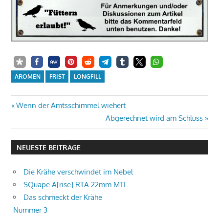
AROMEN
FRIST
LONGFILL
Beitrags-
Vorheriger
Wenn der Amtsschimmel wiehert
Beitrag:
Nächster
Abgerechnet wird am Schluss
Navigation
Beitrag:
NEUESTE BEITRÄGE
Die Krähe verschwindet im Nebel
SQuape A[rise] RTA 22mm MTL
Das schmeckt der Krähe
Nummer 3