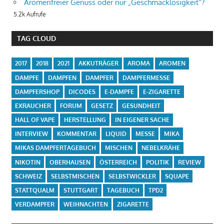
Aromenfreier Genuss oder nur „Geschmacklosigkeit“?
5.2k Aufrufe
TAG CLOUD
2017
2018
2021
AKKUTRÄGER
AROMA
AROMEN
DAMPFE
DAMPFEN
DAMPFER
DAMPFERMESSE
DAMPFERSHOP
DICODES
E-DAMPFE
E-ZIGARETTE
EXRAUCHER
FORUM
GESETZ
GESUNDHEIT
HALL OF VAPE
HERSTELLUNG
IN EIGENER SACHE
INTERVIEW
KOMMENTAR
LIQUID
MESSE
MIKA
MIKAS DAMPFERTAGEBUCH
MISCHEN
NEBELKRÄHE
NIKOTIN
OBERHAUSEN
ÖSTERREICH
POLITIK
REVIEW
SCHWEIZ
SELBSTMISCHEN
SELBSTWICKLER
SQUAPE
STATTQUALM
STUTTGART
TAGEBUCH
TPD2
VERDAMPFER
WEIHNACHTEN
ZIGARETTE