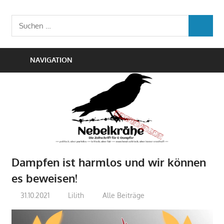
Zum
Die
Inhalt
Nebelkrähe
Suchen
Zeitschrift
SUCHEN
springen
nach:
für
E-
NAVIGATION
Dampfer
Dampfen ist harmlos und wir können
es beweisen!
31.10.2021
Lilith
Alle Beiträge