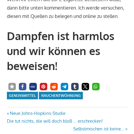
dann bitte unten kommentieren. Ich werde versuchen,
diesen mit Quellen zu belegen und online zu stellen.
Dampfen ist harmlos
und wir können es
beweisen!
GENUSSMITTEL
RAUCHENTWÖHNUNG
Beitrags-
Vorheriger
Neue Johns-Hopkins-Studie
Beitrag:
Die tut nichts, die will doch bloß … erschrecken!
Navigation
Nächster
Selbstmischen ist keine…