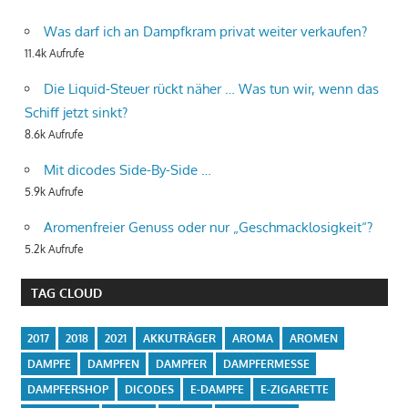
Was darf ich an Dampfkram privat weiter verkaufen?
11.4k Aufrufe
Die Liquid-Steuer rückt näher … Was tun wir, wenn das
Schiff jetzt sinkt?
8.6k Aufrufe
Mit dicodes Side-By-Side …
5.9k Aufrufe
Aromenfreier Genuss oder nur „Geschmacklosigkeit“?
5.2k Aufrufe
TAG CLOUD
2017
2018
2021
AKKUTRÄGER
AROMA
AROMEN
DAMPFE
DAMPFEN
DAMPFER
DAMPFERMESSE
DAMPFERSHOP
DICODES
E-DAMPFE
E-ZIGARETTE