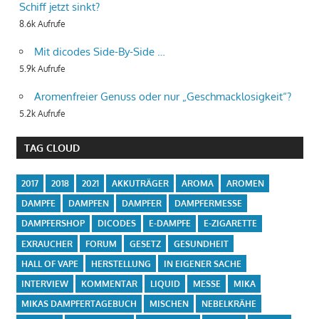
Schiff jetzt sinkt?
8.6k Aufrufe
Mit dicodes Side-By-Side …
5.9k Aufrufe
Aromenfreier Genuss oder nur „Geschmacklosigkeit“?
5.2k Aufrufe
TAG CLOUD
2017
2018
2021
AKKUTRÄGER
AROMA
AROMEN
DAMPFE
DAMPFEN
DAMPFER
DAMPFERMESSE
DAMPFERSHOP
DICODES
E-DAMPFE
E-ZIGARETTE
EXRAUCHER
FORUM
GESETZ
GESUNDHEIT
HALL OF VAPE
HERSTELLUNG
IN EIGENER SACHE
INTERVIEW
KOMMENTAR
LIQUID
MESSE
MIKA
MIKAS DAMPFERTAGEBUCH
MISCHEN
NEBELKRÄHE