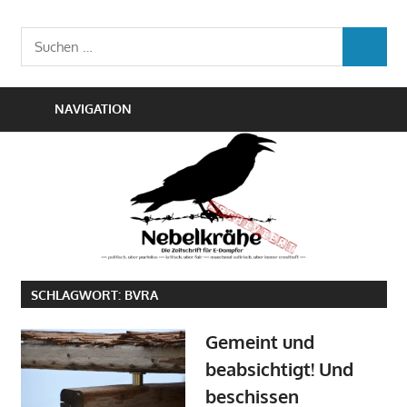
Zum
Die
Inhalt
Nebelkrähe
Suchen
Zeitschrift
SUCHEN
springen
nach:
für
E-
NAVIGATION
Dampfer
SCHLAGWORT:
BVRA
Gemeint und
beabsichtigt! Und
beschissen