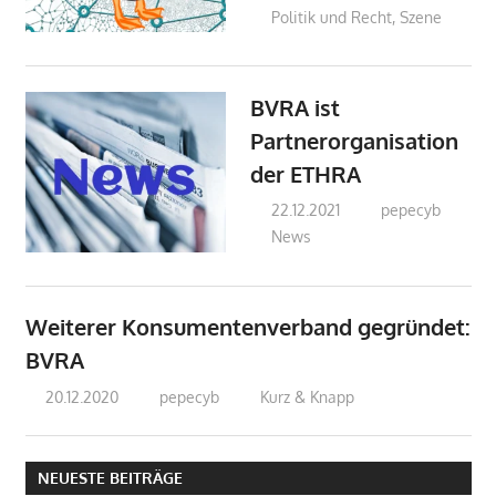
Politik und Recht
,
Szene
BVRA ist
Partnerorganisation
der ETHRA
22.12.2021
pepecyb
News
Weiterer Konsumentenverband gegründet:
BVRA
20.12.2020
pepecyb
Kurz & Knapp
NEUESTE BEITRÄGE