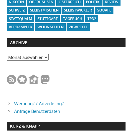
NIKOTIN
OBERHAUSEN
ÖSTERREICH
POLITIK
REVIEW
SCHWEIZ
SELBSTMISCHEN
SELBSTWICKLER
SQUAPE
STATTQUALM
STUTTGART
TAGEBUCH
TPD2
VERDAMPFER
WEIHNACHTEN
ZIGARETTE
ARCHIVE
Archive
Werbung? / Advertising?
Anfrage Benutzerdaten
KURZ & KNAPP