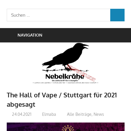
Zum
Die
Inhalt
Nebelkrähe
Suchen
Zeitschrift
SUCHEN
springen
nach:
für
E-
NAVIGATION
Dampfer
The Hall of Vape / Stuttgart für 2021
abgesagt
24.04.2021
Elmaba
Alle Beiträge
,
News