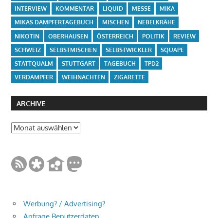
INTERVIEW
KOMMENTAR
LIQUID
MESSE
MIKA
MIKAS DAMPFERTAGEBUCH
MISCHEN
NEBELKRÄHE
NIKOTIN
OBERHAUSEN
ÖSTERREICH
POLITIK
REVIEW
SCHWEIZ
SELBSTMISCHEN
SELBSTWICKLER
SQUAPE
STATTQUALM
STUTTGART
TAGEBUCH
TPD2
VERDAMPFER
WEIHNACHTEN
ZIGARETTE
ARCHIVE
Archive
Werbung? / Advertising?
Anfrage Benutzerdaten