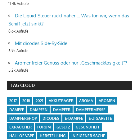
11.4k Aufrufe
Die Liquid-Steuer rückt näher … Was tun wir, wenn das
Schiff jetzt sinkt?
8.6k Aufrufe
Mit dicodes Side-By-Side …
5.9k Aufrufe
Aromenfreier Genuss oder nur „Geschmacklosigkeit“?
5.2k Aufrufe
TAG CLOUD
2017
2018
2021
AKKUTRÄGER
AROMA
AROMEN
DAMPFE
DAMPFEN
DAMPFER
DAMPFERMESSE
DAMPFERSHOP
DICODES
E-DAMPFE
E-ZIGARETTE
EXRAUCHER
FORUM
GESETZ
GESUNDHEIT
HALL OF VAPE
HERSTELLUNG
IN EIGENER SACHE