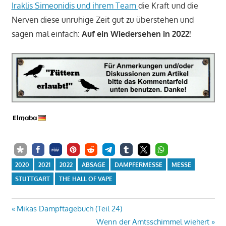
Iraklis Simeonidis und ihrem Team
die Kraft und die
Nerven diese unruhige Zeit gut zu überstehen und
sagen mal einfach:
Auf ein Wiedersehen in 2022!
2020
2021
2022
ABSAGE
DAMPFERMESSE
MESSE
STUTTGART
THE HALL OF VAPE
Beitrags-
Vorheriger
Mikas Dampftagebuch (Teil 24)
Beitrag:
Nächster
Wenn der Amtsschimmel wiehert