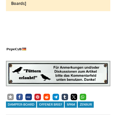
Boards]
DAMPFER-BOARD
OFFENER BRIEF
SPAM
ZENSUR