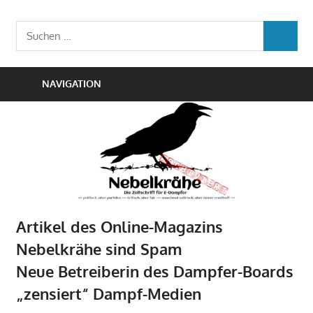
Zum
Die
Inhalt
Nebelkrähe
Suchen
Zeitschrift
SUCHEN
springen
nach:
für
E-
NAVIGATION
Dampfer
Artikel des Online-Magazins
Nebelkrähe sind Spam
Neue Betreiberin des Dampfer-Boards
„zensiert“ Dampf-Medien