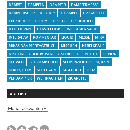
DAMPFE
DAMPFEN
DAMPFER
DAMPFERMESSE
DAMPFERSHOP
DICODES
E-DAMPFE
E-ZIGARETTE
EXRAUCHER
FORUM
GESETZ
GESUNDHEIT
HALL OF VAPE
HERSTELLUNG
IN EIGENER SACHE
INTERVIEW
KOMMENTAR
LIQUID
MESSE
MIKA
MIKAS DAMPFERTAGEBUCH
MISCHEN
NEBELKRÄHE
NIKOTIN
OBERHAUSEN
ÖSTERREICH
POLITIK
REVIEW
SCHWEIZ
SELBSTMISCHEN
SELBSTWICKLER
SQUAPE
STATTQUALM
STUTTGART
TAGEBUCH
TPD2
VERDAMPFER
WEIHNACHTEN
ZIGARETTE
ARCHIVE
Archive