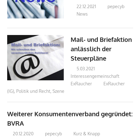
22.12.2021
pepecyb
News
Mail- und Briefaktion
anlässlich der
Steuerpläne
5.03.2021
Interessengemeinschaft
ExRaucher
ExRaucher
(IG)
,
Politik und Recht
,
Szene
Weiterer Konsumentenverband gegründet:
BVRA
20.12.2020
pepecyb
Kurz & Knapp