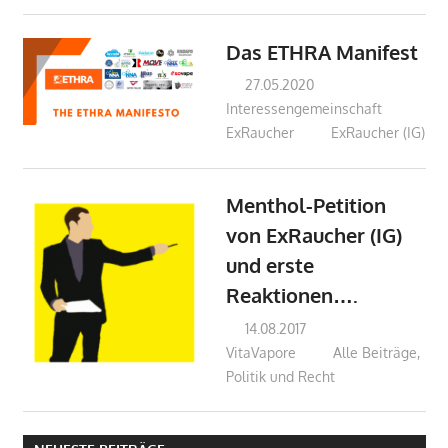
Das ETHRA Manifest
27.05.2020
Interessengemeinschaft
ExRaucher
ExRaucher (IG)
Menthol-Petition
von ExRaucher (IG)
und erste
Reaktionen….
14.08.2017
VitaVapore
Alle Beiträge
,
Politik und Recht