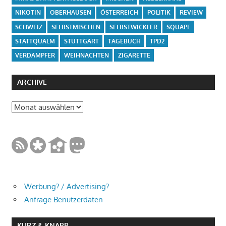
NIKOTIN
OBERHAUSEN
ÖSTERREICH
POLITIK
REVIEW
SCHWEIZ
SELBSTMISCHEN
SELBSTWICKLER
SQUAPE
STATTQUALM
STUTTGART
TAGEBUCH
TPD2
VERDAMPFER
WEIHNACHTEN
ZIGARETTE
ARCHIVE
Archive
Werbung? / Advertising?
Anfrage Benutzerdaten
KURZ & KNAPP