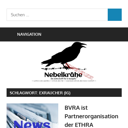
Zum
Die
Inhalt
Nebelkrähe
Suchen
Zeitschrift
SUCHEN
springen
nach:
für
E-
NAVIGATION
Dampfer
SCHLAGWORT:
EXRAUCHER (IG)
BVRA ist
Partnerorganisation
der ETHRA