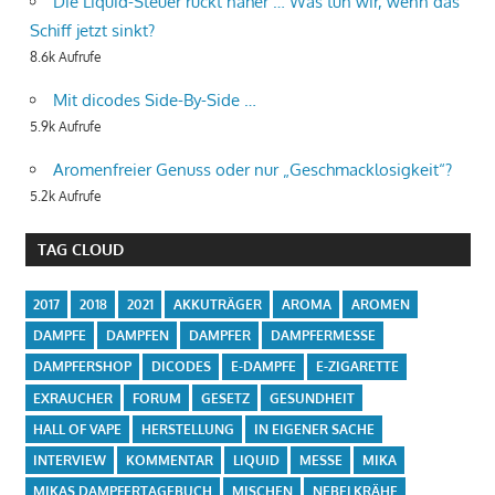
Die Liquid-Steuer rückt näher … Was tun wir, wenn das
Schiff jetzt sinkt?
8.6k Aufrufe
Mit dicodes Side-By-Side …
5.9k Aufrufe
Aromenfreier Genuss oder nur „Geschmacklosigkeit“?
5.2k Aufrufe
TAG CLOUD
2017
2018
2021
AKKUTRÄGER
AROMA
AROMEN
DAMPFE
DAMPFEN
DAMPFER
DAMPFERMESSE
DAMPFERSHOP
DICODES
E-DAMPFE
E-ZIGARETTE
EXRAUCHER
FORUM
GESETZ
GESUNDHEIT
HALL OF VAPE
HERSTELLUNG
IN EIGENER SACHE
INTERVIEW
KOMMENTAR
LIQUID
MESSE
MIKA
MIKAS DAMPFERTAGEBUCH
MISCHEN
NEBELKRÄHE