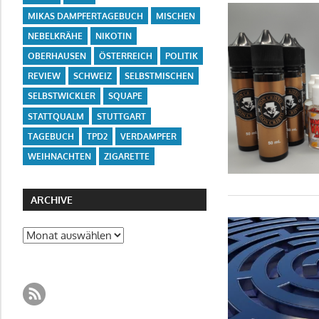
MIKAS DAMPFERTAGEBUCH
MISCHEN
NEBELKRÄHE
NIKOTIN
OBERHAUSEN
ÖSTERREICH
POLITIK
REVIEW
SCHWEIZ
SELBSTMISCHEN
SELBSTWICKLER
SQUAPE
STATTQUALM
STUTTGART
TAGEBUCH
TPD2
VERDAMPFER
WEIHNACHTEN
ZIGARETTE
ARCHIVE
Archive