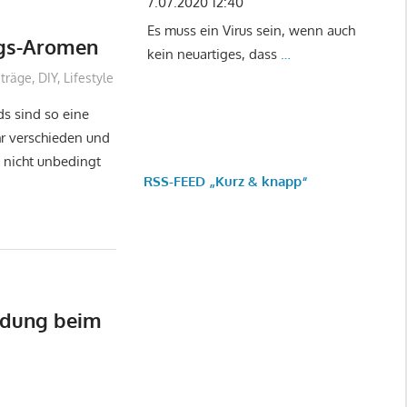
7.07.2020 12:40
Es muss ein Virus sein, wenn auch
ngs-Aromen
kein neuartiges, dass
…
iträge
,
DIY
,
Lifestyle
s sind so eine
hr verschieden und
 nicht unbedingt
RSS-FEED „Kurz & knapp“
ndung beim