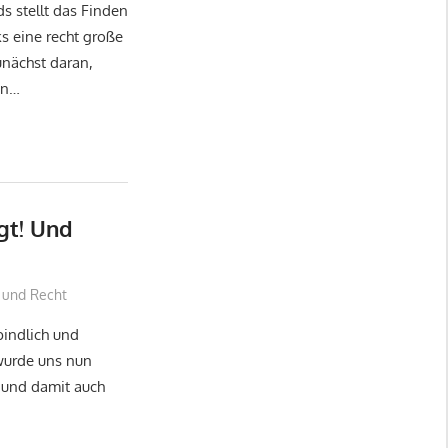
s stellt das Finden
s eine recht große
unächst daran,
en…
gt! Und
k und Recht
bindlich und
wurde uns nun
s und damit auch