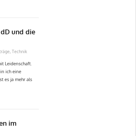
 dD und die
iträge
,
Technik
it Leidenschaft.
n ich eine
t es ja mehr als
en im