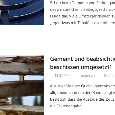
Schon beim Dampfen von Fertigliquid
des persönlichen Lieblingsgeschmack
Hürde dar. Viele Umsteiger denken z
„Irgendwas mit Tabak“ auszuprobier
Gemeint und beabsichti
beschissen umgesetzt!
14.07.2022
pepecyb
Politi
Aus zuverlässiger Quelle (ganz unver
allgemein: rund um den Bundestag) 
bestätigt, dass die Aussage des Zoll
die Faktenangabe