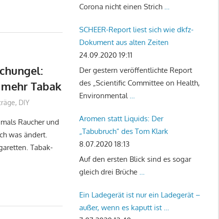
Corona nicht einen Strich
…
SCHEER-Report liest sich wie dkfz-
Dokument aus alten Zeiten
24.09.2020 19:11
chungel:
Der gestern veröffentlichte Report
des „Scientific Committee on Health,
e mehr Tabak
Environmental
…
träge
,
DIY
Aromen statt Liquids: Der
amals Raucher und
„Tabubruch“ des Tom Klark
ich was ändert.
8.07.2020 18:13
garetten. Tabak-
Auf den ersten Blick sind es sogar
gleich drei Brüche
…
Ein Ladegerät ist nur ein Ladegerät –
außer, wenn es kaputt ist …