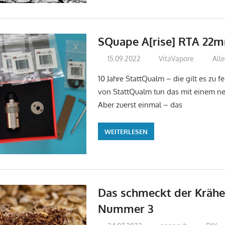
SQuape A[rise] RTA 22
15.09.2022
VitaVapore
All
10 Jahre StattQualm – die gilt es zu f
von StattQualm tun das mit einem n
Aber zuerst einmal – das
WEITERLESEN
Das schmeckt der Krähe
Nummer 3