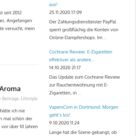
aus!
25.11.2020 17:09
t seit 2012
res. Angefangen
Der Zahlungsdienstleister PayPal
tte versucht, mein
sperrt großflächig die Konten von
Online-Dampfershops. Im
…
Cochrane Review: E-Zigaretten
effektiver als andere
Rauchentwöhnungstherapien
14.10.2020 21:17
Das Update zum Cochrane Review
zur Rauchentwöhnung mit E-
l-Aroma
Zigaretten, in
…
e Beiträge
,
Lifestyle
VapersCom in Dortmund: Morgen
hätte ich nie
geht‘s los!
un mal schön der
9.10.2020 11:24
vor über 10 Jahren
Lange hat die Szene gebangt, ob