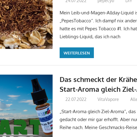
24.07.2022
pepecyb
DIY
Mein Leib-und-Magen-Allday-Liquid is
„PepesTobacco“. Ich dampf nix ande
hatte es mit Pepes Tobacco #1. Ich ha
Lieblings-Liquid, das ich nach
WEITERLESEN
Das schmeckt der Krähe
Start-Aroma gleich Zie
22.07.2022
VitaVapore
All
„Start-Aroma gleich Ziel-Aroma“, das 
gedacht oder mir gar erhofft. Aber n
Reihe nach. Meine Geschmacks-Reise 