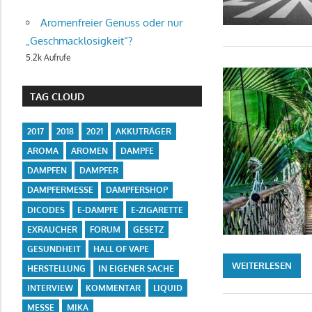
Aromenfreier Genuss oder nur
„Geschmacklosigkeit“?
5.2k Aufrufe
TAG CLOUD
2017
2018
2021
AKKUTRÄGER
AROMA
AROMEN
DAMPFE
DAMPFEN
DAMPFER
DAMPFERMESSE
DAMPFERSHOP
DICODES
E-DAMPFE
E-ZIGARETTE
EXRAUCHER
FORUM
GESETZ
GESUNDHEIT
HALL OF VAPE
WEITERLESEN
HERSTELLUNG
IN EIGENER SACHE
INTERVIEW
KOMMENTAR
LIQUID
MESSE
MIKA