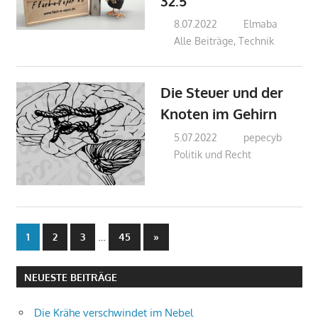
32.5
8.07.2022
Elmaba
Alle Beiträge
,
Technik
Die Steuer und der
Knoten im Gehirn
5.07.2022
pepecyb
Politik und Recht
Beitragsnavigation
…
Nächste
1
2
3
45
»
Beiträge
NEUESTE BEITRÄGE
Die Krähe verschwindet im Nebel