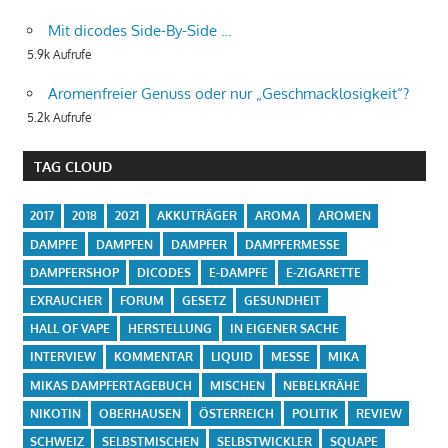
Mit dicodes Side-By-Side …
5.9k Aufrufe
Aromenfreier Genuss oder nur „Geschmacklosigkeit“?
5.2k Aufrufe
TAG CLOUD
2017
2018
2021
AKKUTRÄGER
AROMA
AROMEN
DAMPFE
DAMPFEN
DAMPFER
DAMPFERMESSE
DAMPFERSHOP
DICODES
E-DAMPFE
E-ZIGARETTE
EXRAUCHER
FORUM
GESETZ
GESUNDHEIT
HALL OF VAPE
HERSTELLUNG
IN EIGENER SACHE
INTERVIEW
KOMMENTAR
LIQUID
MESSE
MIKA
MIKAS DAMPFERTAGEBUCH
MISCHEN
NEBELKRÄHE
NIKOTIN
OBERHAUSEN
ÖSTERREICH
POLITIK
REVIEW
SCHWEIZ
SELBSTMISCHEN
SELBSTWICKLER
SQUAPE