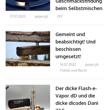
Geschmacksfindung
beim Selbstmischen
17.07.2022
pepecyb
DIY
Gemeint und
beabsichtigt! Und
beschissen
umgesetzt!
14.07.2022
pepecyb
Politik und Recht
Der dicke Flash-e-
Vapor dD und die
dicke dicodes Dani