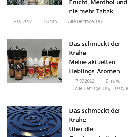
Frucht, Menthol und
nie mehr Tabak
19.07.2022
Dubito
Alle Beiträge
,
DIY
Das schmeckt der
Krähe
Meine aktuellen
Lieblings-Aromen
17.07.2022
Elmaba
Alle Beiträge
,
DIY
,
Lifestyle
Das schmeckt der
Krähe
Über die