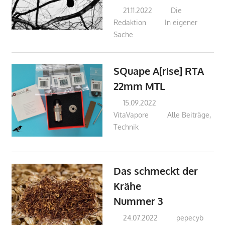
21.11.2022
Die
Redaktion
In eigener
Sache
SQuape A[rise] RTA
22mm MTL
15.09.2022
VitaVapore
Alle Beiträge
,
Technik
Das schmeckt der
Krähe
Nummer 3
24.07.2022
pepecyb