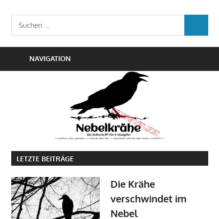
Zum
Die
Inhalt
Nebelkrähe
Suchen
Zeitschrift
SUCHEN
springen
nach:
für
E-
NAVIGATION
Dampfer
LETZTE BEITRÄGE
Die Krähe
verschwindet im
Nebel