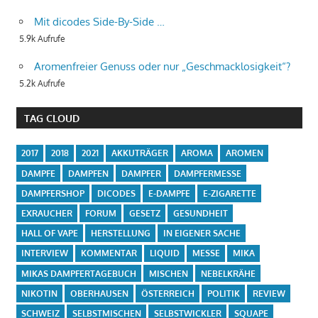
Mit dicodes Side-By-Side …
5.9k Aufrufe
Aromenfreier Genuss oder nur „Geschmacklosigkeit“?
5.2k Aufrufe
TAG CLOUD
2017
2018
2021
AKKUTRÄGER
AROMA
AROMEN
DAMPFE
DAMPFEN
DAMPFER
DAMPFERMESSE
DAMPFERSHOP
DICODES
E-DAMPFE
E-ZIGARETTE
EXRAUCHER
FORUM
GESETZ
GESUNDHEIT
HALL OF VAPE
HERSTELLUNG
IN EIGENER SACHE
INTERVIEW
KOMMENTAR
LIQUID
MESSE
MIKA
MIKAS DAMPFERTAGEBUCH
MISCHEN
NEBELKRÄHE
NIKOTIN
OBERHAUSEN
ÖSTERREICH
POLITIK
REVIEW
SCHWEIZ
SELBSTMISCHEN
SELBSTWICKLER
SQUAPE