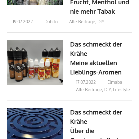
Frucht, Menthol und
nie mehr Tabak
19.07.2022
Dubito
Alle Beiträge
,
DIY
Das schmeckt der
Krähe
Meine aktuellen
Lieblings-Aromen
17.07.2022
Elmaba
Alle Beiträge
,
DIY
,
Lifestyle
Das schmeckt der
Krähe
Über die