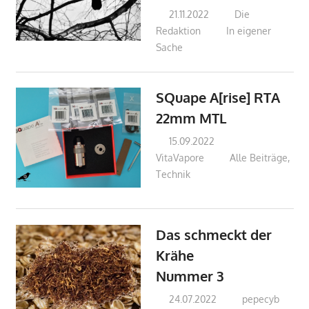
21.11.2022
Die
Redaktion
In eigener
Sache
SQuape A[rise] RTA
22mm MTL
15.09.2022
VitaVapore
Alle Beiträge
,
Technik
Das schmeckt der
Krähe
Nummer 3
24.07.2022
pepecyb