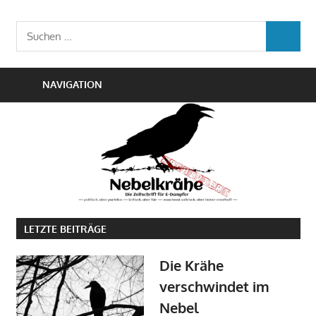
Zum
Die
Inhalt
Nebelkrähe
Suchen
Zeitschrift
SUCHEN
springen
nach:
für
E-
NAVIGATION
Dampfer
LETZTE BEITRÄGE
Die Krähe
verschwindet im
Nebel