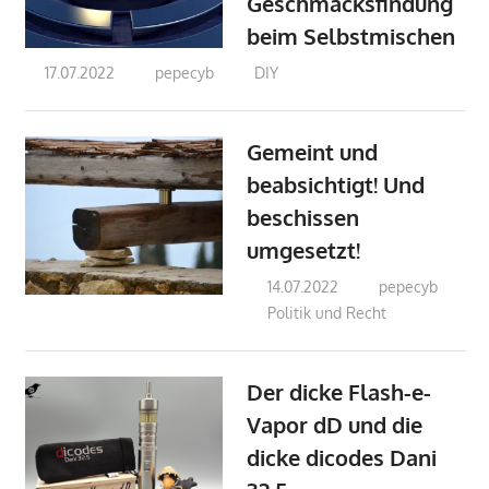
Geschmacksfindung
beim Selbstmischen
17.07.2022
pepecyb
DIY
Gemeint und
beabsichtigt! Und
beschissen
umgesetzt!
14.07.2022
pepecyb
Politik und Recht
Der dicke Flash-e-
Vapor dD und die
dicke dicodes Dani