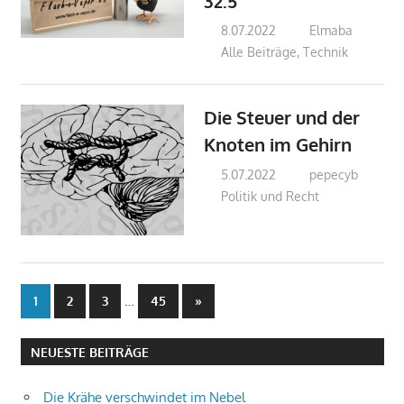
32.5
8.07.2022
Elmaba
Alle Beiträge
,
Technik
Die Steuer und der
Knoten im Gehirn
5.07.2022
pepecyb
Politik und Recht
Beitragsnavigation
…
Nächste
1
2
3
45
»
Beiträge
NEUESTE BEITRÄGE
Die Krähe verschwindet im Nebel