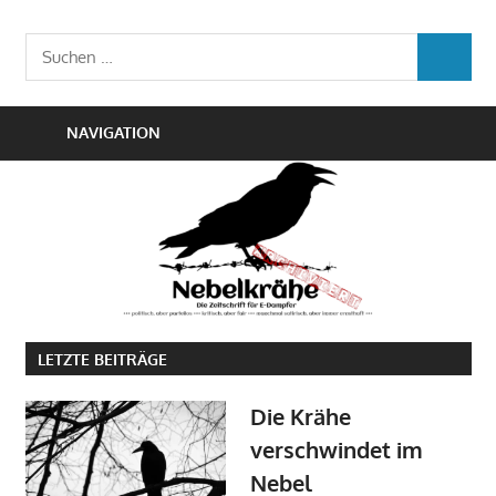
Zum
Die
Inhalt
Nebelkrähe
Suchen
Zeitschrift
SUCHEN
springen
nach:
für
E-
NAVIGATION
Dampfer
LETZTE BEITRÄGE
Die Krähe
verschwindet im
Nebel