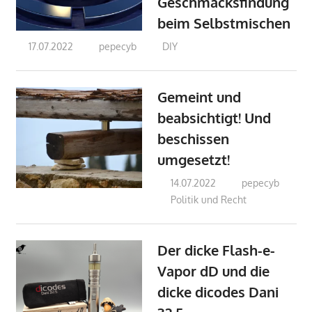
Geschmacksfindung
beim Selbstmischen
17.07.2022
pepecyb
DIY
Gemeint und
beabsichtigt! Und
beschissen
umgesetzt!
14.07.2022
pepecyb
Politik und Recht
Der dicke Flash-e-
Vapor dD und die
dicke dicodes Dani