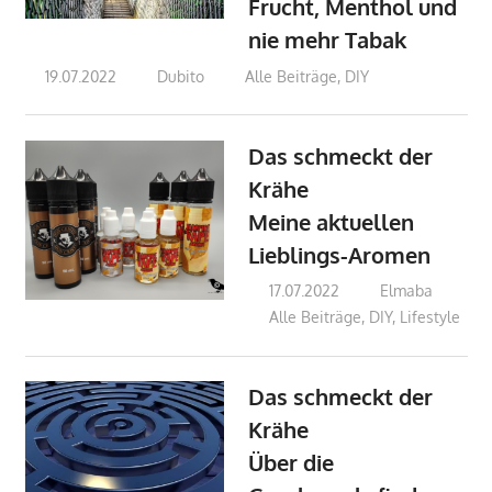
Frucht, Menthol und
nie mehr Tabak
19.07.2022
Dubito
Alle Beiträge
,
DIY
Das schmeckt der
Krähe
Meine aktuellen
Lieblings-Aromen
17.07.2022
Elmaba
Alle Beiträge
,
DIY
,
Lifestyle
Das schmeckt der
Krähe
Über die