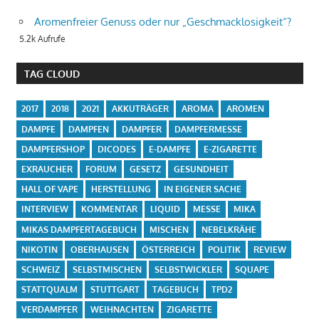
Aromenfreier Genuss oder nur „Geschmacklosigkeit“?
5.2k Aufrufe
TAG CLOUD
2017
2018
2021
AKKUTRÄGER
AROMA
AROMEN
DAMPFE
DAMPFEN
DAMPFER
DAMPFERMESSE
DAMPFERSHOP
DICODES
E-DAMPFE
E-ZIGARETTE
EXRAUCHER
FORUM
GESETZ
GESUNDHEIT
HALL OF VAPE
HERSTELLUNG
IN EIGENER SACHE
INTERVIEW
KOMMENTAR
LIQUID
MESSE
MIKA
MIKAS DAMPFERTAGEBUCH
MISCHEN
NEBELKRÄHE
NIKOTIN
OBERHAUSEN
ÖSTERREICH
POLITIK
REVIEW
SCHWEIZ
SELBSTMISCHEN
SELBSTWICKLER
SQUAPE
STATTQUALM
STUTTGART
TAGEBUCH
TPD2
VERDAMPFER
WEIHNACHTEN
ZIGARETTE