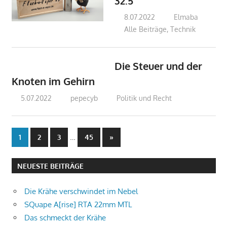
32.5
8.07.2022
Elmaba
Alle Beiträge
,
Technik
Die Steuer und der
Knoten im Gehirn
5.07.2022
pepecyb
Politik und Recht
Beitragsnavigation
…
Nächste
1
2
3
45
»
Beiträge
NEUESTE BEITRÄGE
Die Krähe verschwindet im Nebel
SQuape A[rise] RTA 22mm MTL
Das schmeckt der Krähe