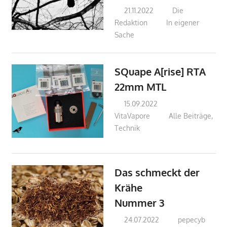
21.11.2022
Die
Redaktion
In eigener
Sache
SQuape A[rise] RTA
22mm MTL
15.09.2022
VitaVapore
Alle Beiträge
,
Technik
Das schmeckt der
Krähe
Nummer 3
24.07.2022
pepecyb