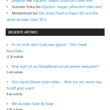
pepecyb
bei
Glycerin: vegan, pflanzlich oder wie?
Gurzeler Erika
bei
Glycerin: vegan, pflanzlich oder wie?
Mohammad
bei
Der dicke Flash-e-Vapor dD und die
dicke dicodes Dani 32.5
BELIEBTE ARTIKEL
Es ist nicht alles Gold was glänzt – Der Uwell
Nunchaku
12.3k Aufrufe
Was darf ich an Dampfkram privat weiter verkaufen?
11.4k Aufrufe
Die Liquid-Steuer rückt näher … Was tun wir, wenn das
Schiff jetzt sinkt?
8.6k Aufrufe
Mit dicodes Side-By-Side …
5.9k Aufrufe