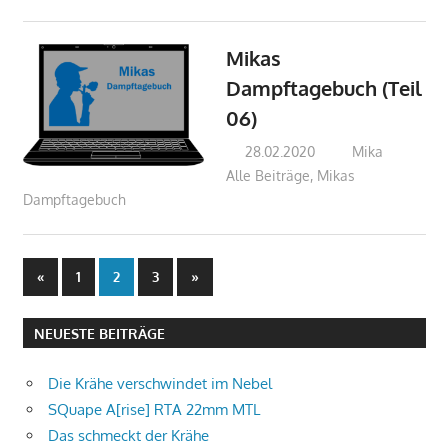
Mikas
Dampftagebuch (Teil
06)
28.02.2020
Mika
Alle Beiträge
,
Mikas
Dampftagebuch
Beitragsnavigation
Vorherige
Nächste
«
1
2
3
»
Beiträge
Beiträge
NEUESTE BEITRÄGE
Die Krähe verschwindet im Nebel
SQuape A[rise] RTA 22mm MTL
Das schmeckt der Krähe