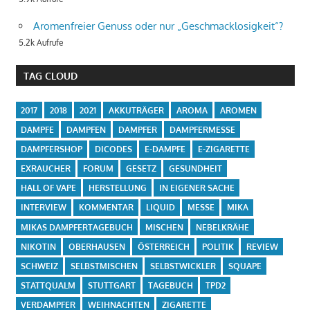
Aromenfreier Genuss oder nur „Geschmacklosigkeit“?
5.2k Aufrufe
TAG CLOUD
2017
2018
2021
AKKUTRÄGER
AROMA
AROMEN
DAMPFE
DAMPFEN
DAMPFER
DAMPFERMESSE
DAMPFERSHOP
DICODES
E-DAMPFE
E-ZIGARETTE
EXRAUCHER
FORUM
GESETZ
GESUNDHEIT
HALL OF VAPE
HERSTELLUNG
IN EIGENER SACHE
INTERVIEW
KOMMENTAR
LIQUID
MESSE
MIKA
MIKAS DAMPFERTAGEBUCH
MISCHEN
NEBELKRÄHE
NIKOTIN
OBERHAUSEN
ÖSTERREICH
POLITIK
REVIEW
SCHWEIZ
SELBSTMISCHEN
SELBSTWICKLER
SQUAPE
STATTQUALM
STUTTGART
TAGEBUCH
TPD2
VERDAMPFER
WEIHNACHTEN
ZIGARETTE