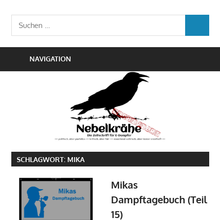
Zum
Die
Inhalt
Nebelkrähe
Suchen
Zeitschrift
SUCHEN
springen
nach:
für
E-
NAVIGATION
Dampfer
SCHLAGWORT:
MIKA
Mikas
Dampftagebuch (Teil
15)