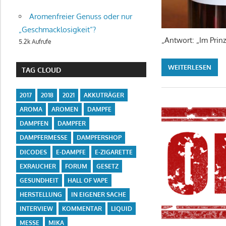
Aromenfreier Genuss oder nur
„Geschmacklosigkeit“?
„Antwort: „Im Prinz
5.2k Aufrufe
WEITERLESEN
TAG CLOUD
2017
2018
2021
AKKUTRÄGER
AROMA
AROMEN
DAMPFE
DAMPFEN
DAMPFER
DAMPFERMESSE
DAMPFERSHOP
DICODES
E-DAMPFE
E-ZIGARETTE
EXRAUCHER
FORUM
GESETZ
GESUNDHEIT
HALL OF VAPE
HERSTELLUNG
IN EIGENER SACHE
INTERVIEW
KOMMENTAR
LIQUID
MESSE
MIKA