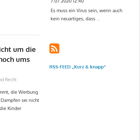
7.07.2020 12:40
Es muss ein Virus sein, wenn auch
kein neuartiges, dass
…
icht um die
r noch ums
RSS-FEED „Kurz & knapp“
und Recht
ammt, die Werbung
 Dampfen sei nicht
die Kinder