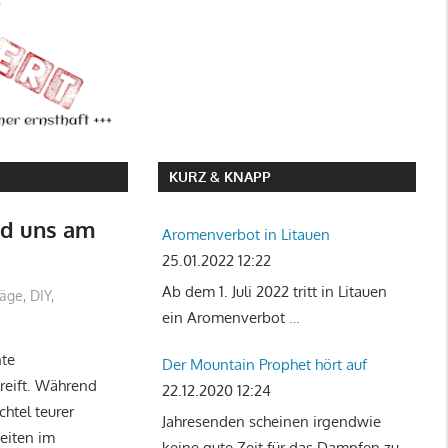
KURZ & KNAPP
ird uns am
Aromenverbot in Litauen
25.01.2022 12:22
Ab dem 1. Juli 2022 tritt in Litauen
räge
,
DIY
,
ein Aromenverbot
…
nte
Der Mountain Prophet hört auf
reift. Während
22.12.2020 12:24
htel teurer
Jahresenden scheinen irgendwie
keiten im
keine gute Zeit für das Dampfen zu