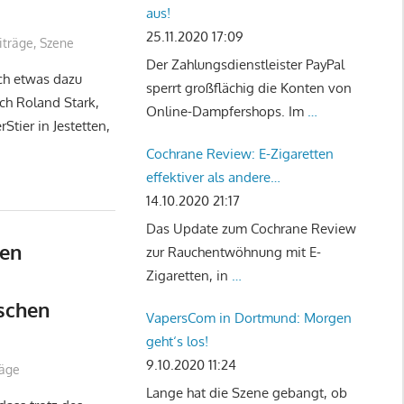
aus!
25.11.2020 17:09
iträge
,
Szene
Der Zahlungsdienstleister PayPal
ich etwas dazu
sperrt großflächig die Konten von
ich Roland Stark,
Online-Dampfershops. Im
…
tier in Jestetten,
Cochrane Review: E-Zigaretten
effektiver als andere
Rauchentwöhnungstherapien
14.10.2020 21:17
Das Update zum Cochrane Review
uen
zur Rauchentwöhnung mit E-
Zigaretten, in
…
aschen
VapersCom in Dortmund: Morgen
geht‘s los!
9.10.2020 11:24
räge
Lange hat die Szene gebangt, ob