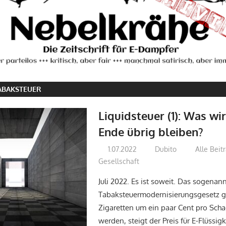
ABAKSTEUER
Liquidsteuer (1): Was w
Ende übrig bleiben?
1.07.2022
Dubito
Alle Beit
Gesellschaft
Juli 2022. Es ist soweit. Das sogenan
Tabaksteuermodernisierungsgesetz g
Zigaretten um ein paar Cent pro Schac
werden, steigt der Preis für E-Flüssig