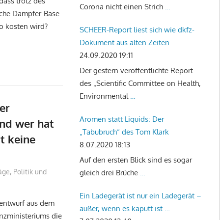
dass trotz des
Corona nicht einen Strich
…
sche Dampfer-Base
ro kosten wird?
SCHEER-Report liest sich wie dkfz-
Dokument aus alten Zeiten
24.09.2020 19:11
Der gestern veröffentlichte Report
des „Scientific Committee on Health,
Environmental
…
er
Aromen statt Liquids: Der
und wer hat
„Tabubruch“ des Tom Klark
 keine
8.07.2020 18:13
Auf den ersten Blick sind es sogar
räge
,
Politik und
gleich drei Brüche
…
Ein Ladegerät ist nur ein Ladegerät –
nentwurf aus dem
außer, wenn es kaputt ist …
nzministeriums die