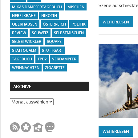
Szene aufschreckte:
MIKAS DAMPFERTAGEBUCH
MISCHEN
NEBELKRÄHE
NIKOTIN
WEITERLESEN
OBERHAUSEN
ÖSTERREICH
POLITIK
REVIEW
SCHWEIZ
SELBSTMISCHEN
SELBSTWICKLER
SQUAPE
STATTQUALM
STUTTGART
TAGEBUCH
TPD2
VERDAMPFER
WEIHNACHTEN
ZIGARETTE
ARCHIVE
Archive
WEITERLESEN