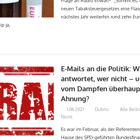
Frage an Radio Eriwan*: „Stimmt es, 
neuen Tabaksteuergesetzes eine Fla
nächstes Jahr weiterhin rund zehn Eu
ip ja,
E-Mails an die Politik: W
antwortet, wer nicht – 
vom Dampfen überhaupt
Ahnung?
1.06.2021
Dubito
Alle Beit
Recht
Es war im Februar, als der Referente
Hause des SPD-geführten Bundesfina