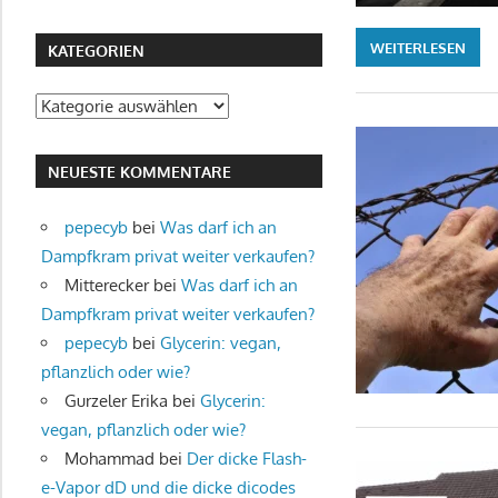
WEITERLESEN
KATEGORIEN
Kategorien
NEUESTE KOMMENTARE
pepecyb
bei
Was darf ich an
Dampfkram privat weiter verkaufen?
Mitterecker
bei
Was darf ich an
Dampfkram privat weiter verkaufen?
pepecyb
bei
Glycerin: vegan,
pflanzlich oder wie?
Gurzeler Erika
bei
Glycerin:
vegan, pflanzlich oder wie?
Mohammad
bei
Der dicke Flash-
e-Vapor dD und die dicke dicodes