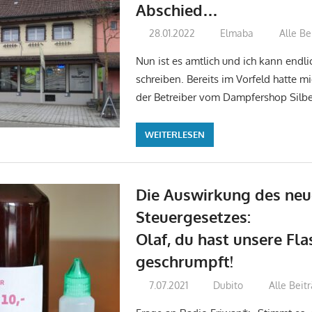
Abschied…
28.01.2022
Elmaba
Alle Be
Nun ist es amtlich und ich kann endl
schreiben. Bereits im Vorfeld hatte m
der Betreiber vom Dampfershop SilberS
WEITERLESEN
Die Auswirkung des ne
Steuergesetzes:
Olaf, du hast unsere Fl
geschrumpft!
7.07.2021
Dubito
Alle Beit