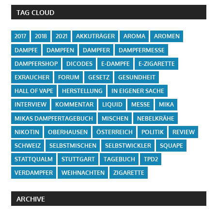
TAG CLOUD
2017
2018
2021
AKKUTRÄGER
AROMA
AROMEN
DAMPFE
DAMPFEN
DAMPFER
DAMPFERMESSE
DAMPFERSHOP
DICODES
E-DAMPFE
E-ZIGARETTE
EXRAUCHER
FORUM
GESETZ
GESUNDHEIT
HALL OF VAPE
HERSTELLUNG
IN EIGENER SACHE
INTERVIEW
KOMMENTAR
LIQUID
MESSE
MIKA
MIKAS DAMPFERTAGEBUCH
MISCHEN
NEBELKRÄHE
NIKOTIN
OBERHAUSEN
ÖSTERREICH
POLITIK
REVIEW
SCHWEIZ
SELBSTMISCHEN
SELBSTWICKLER
SQUAPE
STATTQUALM
STUTTGART
TAGEBUCH
TPD2
VERDAMPFER
WEIHNACHTEN
ZIGARETTE
ARCHIVE