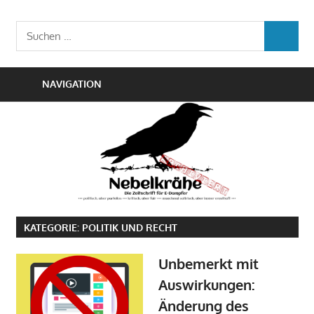
Zum
Die
Inhalt
Nebelkrähe
Suchen
Zeitschrift
SUCHEN
springen
nach:
für
E-
NAVIGATION
Dampfer
KATEGORIE:
POLITIK UND RECHT
Unbemerkt mit
Auswirkungen:
Änderung des