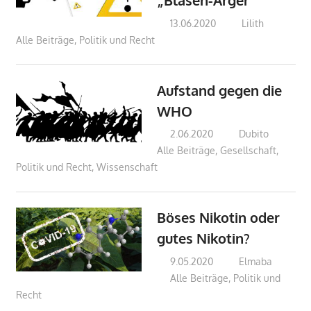
„Blasen-Ärger“
13.06.2020
Lilith
Alle Beiträge
,
Politik und Recht
Aufstand gegen die
WHO
2.06.2020
Dubito
Alle Beiträge
,
Gesellschaft
,
Politik und Recht
,
Wissenschaft
Böses Nikotin oder
gutes Nikotin?
9.05.2020
Elmaba
Alle Beiträge
,
Politik und
Recht