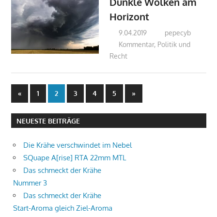
Dunkle Wolken am
Horizont
9.04.2019
pepecyb
Kommentar
,
Politik und
Recht
Beitragsnavigation
Vorherige
Nächste
«
1
2
3
4
5
»
Beiträge
Beiträge
NEUESTE BEITRÄGE
Die Krähe verschwindet im Nebel
SQuape A[rise] RTA 22mm MTL
Das schmeckt der Krähe
Nummer 3
Das schmeckt der Krähe
Start-Aroma gleich Ziel-Aroma