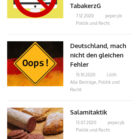
TabakerzG
7.12.2020
pepecyb
Politik und Recht
Deutschland, mach
nicht den gleichen
Fehler
15.10.2020
Lilith
Alle Beiträge
,
Politik und
Recht
Salamitaktik
13.07.2020
pepecyb
Politik und Recht