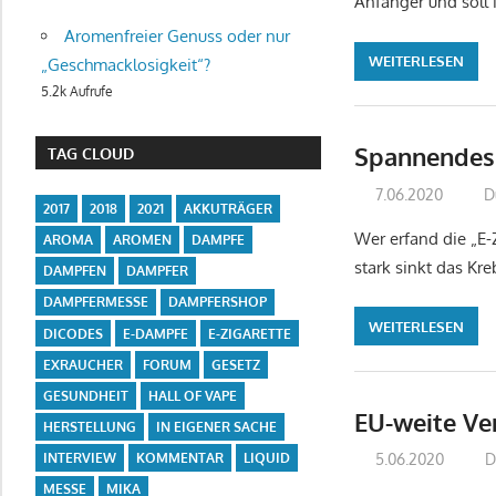
Anfänger und soll
Aromenfreier Genuss oder nur
WEITERLESEN
„Geschmacklosigkeit“?
5.2k Aufrufe
Spannendes 
TAG CLOUD
7.06.2020
D
2017
2018
2021
AKKUTRÄGER
Wer erfand die „E-
AROMA
AROMEN
DAMPFE
stark sinkt das K
DAMPFEN
DAMPFER
DAMPFERMESSE
DAMPFERSHOP
WEITERLESEN
DICODES
E-DAMPFE
E-ZIGARETTE
EXRAUCHER
FORUM
GESETZ
GESUNDHEIT
HALL OF VAPE
EU-weite Ve
HERSTELLUNG
IN EIGENER SACHE
INTERVIEW
KOMMENTAR
LIQUID
5.06.2020
D
MESSE
MIKA