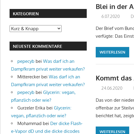
Blei in der 
KATEGORIEN
6.07.2020
D
Kategorien
Der Brief vom Bun
verfügte: Das Eins
NEUESTE KOMMENTARE
WEITERLESEN
pepecyb
bei
Was darf ich an
Dampfkram privat weiter verkaufen?
Kommt das A
Mitterecker
bei
Was darf ich an
Dampfkram privat weiter verkaufen?
24.06.2020
pepecyb
bei
Glycerin: vegan,
pflanzlich oder wie?
Das von der niede
Gurzeler Erika
bei
Glycerin:
offenbar zur Steil
vegan, pflanzlich oder wie?
berichtet hat, zeigt
Mohammad
bei
Der dicke Flash-
e-Vapor dD und die dicke dicodes
WEITERLESEN