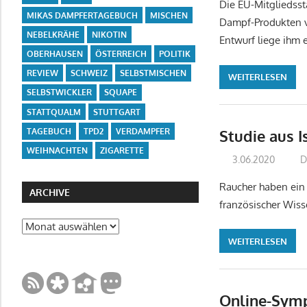
Die EU-Mitgliedss
MIKAS DAMPFERTAGEBUCH
MISCHEN
Dampf-Produkten v
NEBELKRÄHE
NIKOTIN
Entwurf liege ihm 
OBERHAUSEN
ÖSTERREICH
POLITIK
REVIEW
SCHWEIZ
SELBSTMISCHEN
WEITERLESEN
SELBSTWICKLER
SQUAPE
STATTQUALM
STUTTGART
TAGEBUCH
TPD2
VERDAMPFER
Studie aus I
WEIHNACHTEN
ZIGARETTE
3.06.2020
D
Raucher haben ein 
ARCHIVE
französischer Wiss
Archive
WEITERLESEN
Online-Symp