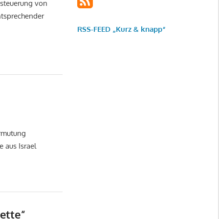
esteuerung von
ntsprechender
RSS-FEED „Kurz & knapp“
ermutung
 aus Israel
ette“