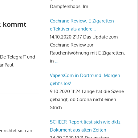
Dampfershops. Im
…
Cochrane Review: E-Zigaretten
ak kommt
effektiver als andere
Rauchentwöhnungstherapien
14.10.2020 21:17
Das Update zum
Cochrane Review zur
Rauchentwöhnung mit E-Zigaretten,
„De Telegraf“ und
in
…
är Paul
VapersCom in Dortmund: Morgen
geht‘s los!
9.10.2020 11:24
Lange hat die Szene
gebangt, ob Corona nicht einen
Strich
…
SCHEER-Report liest sich wie dkfz-
Dokument aus alten Zeiten
 richtet sich an
24.09.2020 19:11
Der gestern