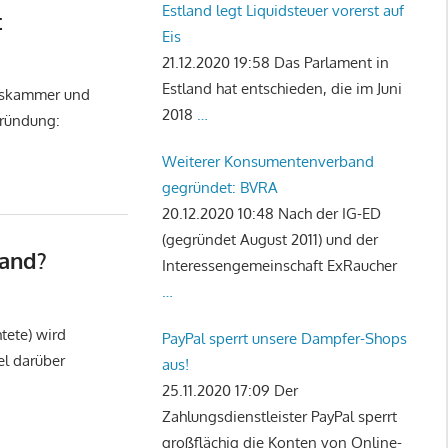
Estland legt Liquidsteuer vorerst auf
t
Eis
21.12.2020 19:58
Das Parlament in
Estland hat entschieden, die im Juni
ftskammer und
2018
…
gründung:
Weiterer Konsumentenverband
gegründet: BVRA
20.12.2020 10:48
Nach der IG-ED
(gegründet August 2011) und der
land?
Interessengemeinschaft ExRaucher
…
tete) wird
PayPal sperrt unsere Dampfer-Shops
el darüber
aus!
25.11.2020 17:09
Der
Zahlungsdienstleister PayPal sperrt
großflächig die Konten von Online-