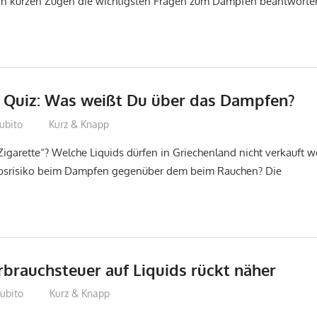
 in kurzen Zügen die wichtigsten Fragen zum Dampfen beantworte
Quiz: Was weißt Du über das Dampfen?
ubito
Kurz & Knapp
Zigarette“? Welche Liquids dürfen in Griechenland nicht verkauft
rebsrisiko beim Dampfen gegenüber dem beim Rauchen? Die
rbrauchsteuer auf Liquids rückt näher
ubito
Kurz & Knapp