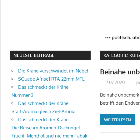
NEUESTE BEITRÄGE
KATEGORIE:
KUR
Beinahe un
Die Krähe verschwindet im Nebel
SQuape A[rise] RTA 22mm MTL
7.07.2020
p
Das schmeckt der Krähe
Beinahe unbemerkt
Nummer 3
betrifft den Endve
Das schmeckt der Krähe
Start-Aroma gleich Ziel-Aroma
Das schmeckt der Krähe
WEITERLESEN
Die Reise im Aromen-Dschungel:
Frucht, Menthol und nie mehr Tabak