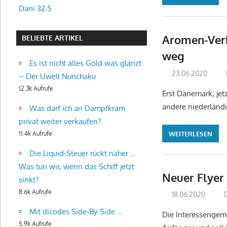
Dani 32.5
Aromen-Verb
BELIEBTE ARTIKEL
weg
Es ist nicht alles Gold was glänzt
23.06.2020
– Der Uwell Nunchaku
12.3k Aufrufe
Erst Dänemark, jet
andere niederländi
Was darf ich an Dampfkram
privat weiter verkaufen?
WEITERLESEN
11.4k Aufrufe
Die Liquid-Steuer rückt näher …
Was tun wir, wenn das Schiff jetzt
Neuer Flyer
sinkt?
8.6k Aufrufe
18.06.2020
Mit dicodes Side-By-Side …
Die Interessengemei
5.9k Aufrufe